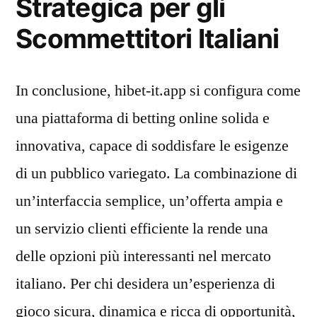
Strategica per gli
Scommettitori Italiani
In conclusione, hibet-it.app si configura come
una piattaforma di betting online solida e
innovativa, capace di soddisfare le esigenze
di un pubblico variegato. La combinazione di
un’interfaccia semplice, un’offerta ampia e
un servizio clienti efficiente la rende una
delle opzioni più interessanti nel mercato
italiano. Per chi desidera un’esperienza di
gioco sicura, dinamica e ricca di opportunità,