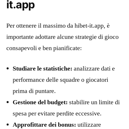
it.app
Per ottenere il massimo da hibet-it.app, è
importante adottare alcune strategie di gioco
consapevoli e ben pianificate:
Studiare le statistiche:
analizzare dati e
performance delle squadre o giocatori
prima di puntare.
Gestione del budget:
stabilire un limite di
spesa per evitare perdite eccessive.
Approfittare dei bonus:
utilizzare