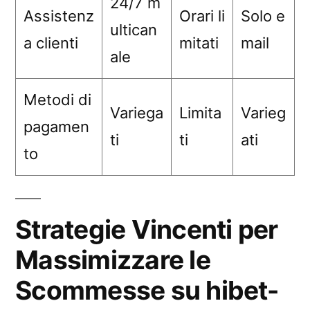
24/7 m
Assistenz
Orari li
Solo e
ultican
a clienti
mitati
mail
ale
Metodi di
Variega
Limita
Varieg
pagamen
ti
ti
ati
to
Strategie Vincenti per
Massimizzare le
Scommesse su hibet-