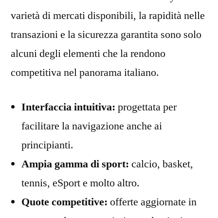
varietà di mercati disponibili, la rapidità nelle
transazioni e la sicurezza garantita sono solo
alcuni degli elementi che la rendono
competitiva nel panorama italiano.
Interfaccia intuitiva:
progettata per
facilitare la navigazione anche ai
principianti.
Ampia gamma di sport:
calcio, basket,
tennis, eSport e molto altro.
Quote competitive:
offerte aggiornate in