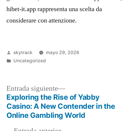
hibet-it.app rappresenta una scelta da
considerare con attenzione.
Publicado
skytrack
mayo 29, 2026
por
Publicado
Uncategorized
en
Entrada
Entrada siguiente
siguiente:
Exploring the Rise of Yabby
Navegación
Casino: A New Contender in the
de
Online Gambling World
entradas
Entrada
Entrada anterior