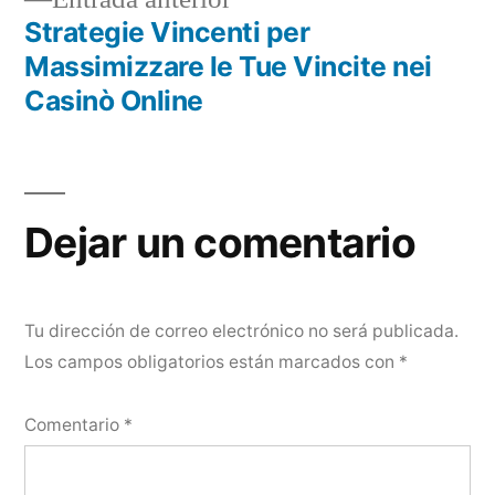
anterior:
Strategie Vincenti per
Massimizzare le Tue Vincite nei
Casinò Online
Dejar un comentario
Tu dirección de correo electrónico no será publicada.
Los campos obligatorios están marcados con
*
Comentario
*