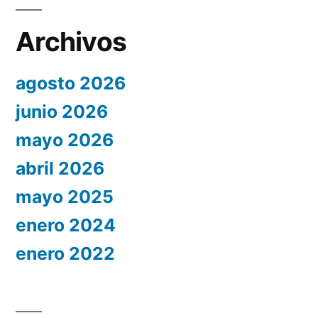
Archivos
agosto 2026
junio 2026
mayo 2026
abril 2026
mayo 2025
enero 2024
enero 2022