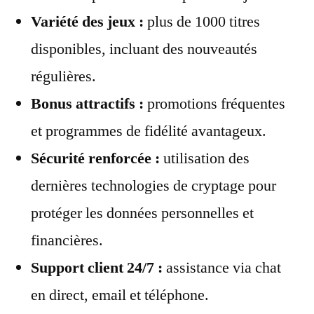
Variété des jeux :
plus de 1000 titres
disponibles, incluant des nouveautés
régulières.
Bonus attractifs :
promotions fréquentes
et programmes de fidélité avantageux.
Sécurité renforcée :
utilisation des
dernières technologies de cryptage pour
protéger les données personnelles et
financières.
Support client 24/7 :
assistance via chat
en direct, email et téléphone.