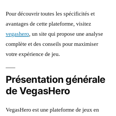
Pour découvrir toutes les spécificités et
avantages de cette plateforme, visitez
vegashero
, un site qui propose une analyse
complète et des conseils pour maximiser
votre expérience de jeu.
Présentation générale
de VegasHero
VegasHero est une plateforme de jeux en