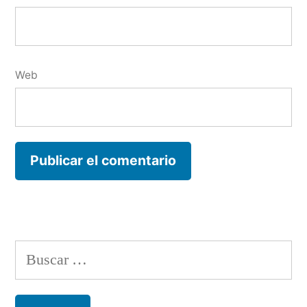
Web
Buscar: