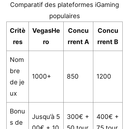
Comparatif des plateformes iGaming
populaires
Critè
VegasHe
Concu
Concu
res
ro
rrent A
rrent B
Nom
bre
1000+
850
1200
de je
ux
Bonu
Jusqu’à 5
300€ +
400€ +
s de
00€ + 10
50 tour
75 tour