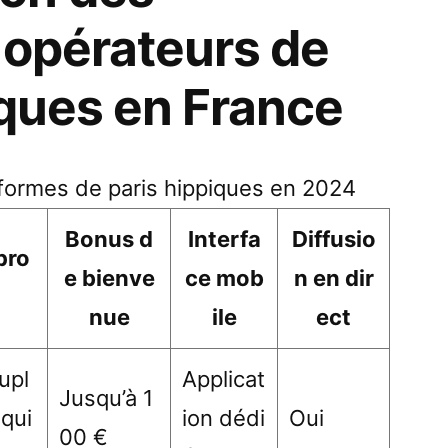
 opérateurs de
iques en France
formes de paris hippiques en 2024
Bonus d
Interfa
Diffusio
pro
e bienve
ce mob
n en dir
nue
ile
ect
upl
Applicat
Jusqu’à 1
 qui
ion dédi
Oui
00 €