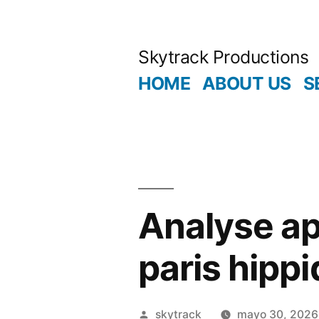
Saltar
al
Skytrack Productions
contenido
HOME
ABOUT US
S
Analyse ap
paris hipp
Publicado
skytrack
mayo 30, 2026