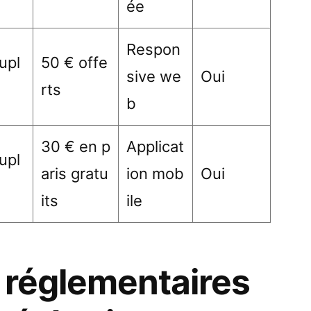
ée
Respon
upl
50 € offe
sive we
Oui
rts
b
30 € en p
Applicat
upl
aris gratu
ion mob
Oui
its
ile
 réglementaires