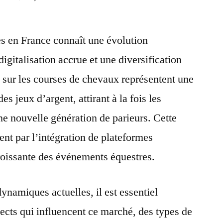
Analyse
approfondie
es en France connaît une évolution
du
marché
igitalisation accrue et une diversification
des
s sur les courses de chevaux représentent une
paris
hippiques
es jeux d’argent, attirant à la fois les
en
ne nouvelle génération de parieurs. Cette
France
t par l’intégration de plateformes
en
2024
croissante des événements équestres.
namiques actuelles, il est essentiel
pects qui influencent ce marché, des types de