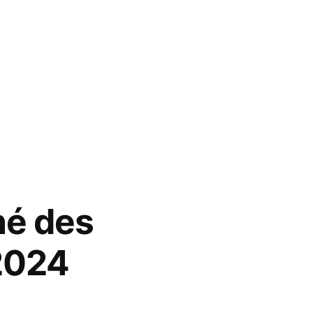
hé des
 2024