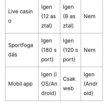
Igen
Igen
Live casin
(12 as
(8 as
Nem
o
ztal)
ztal)
Igen
Igen
Sportfoga
(180 s
(120 s
Nem
dás
port)
port)
Igen (i
Igen
Csak
Mobil app
OS/An
(Andr
web
droid)
oid)