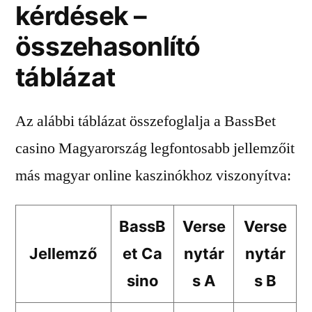
kérdések –
összehasonlító
táblázat
Az alábbi táblázat összefoglalja a BassBet
casino Magyarország legfontosabb jellemzőit
más magyar online kaszinókhoz viszonyítva:
BassB
Verse
Verse
Jellemző
et Ca
nytár
nytár
sino
s A
s B