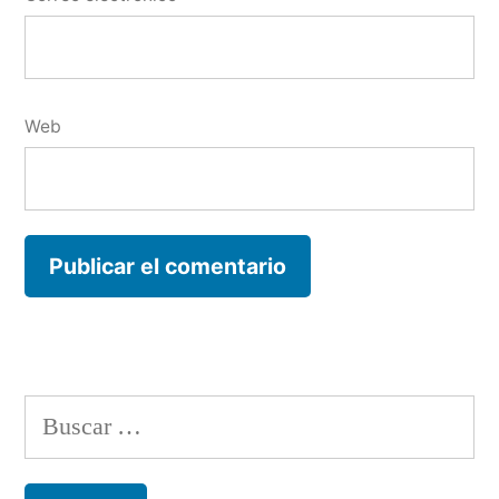
Web
Buscar: