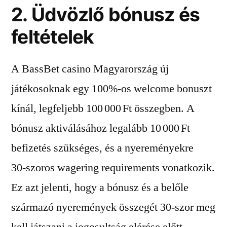
2. Üdvözlő bónusz és
feltételek
A BassBet casino Magyarország új
játékosoknak egy 100%-os welcome bonuszt
kínál, legfeljebb 100 000 Ft összegben. A
bónusz aktiválásához legalább 10 000 Ft
befizetés szükséges, és a nyereményekre
30‑szoros wagering requirements vonatkozik.
Ez azt jelenti, hogy a bónusz és a belőle
származó nyeremények összegét 30‑szor meg
kell játszani a jogosultság elérése előtt.