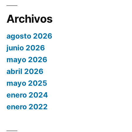
Archivos
agosto 2026
junio 2026
mayo 2026
abril 2026
mayo 2025
enero 2024
enero 2022