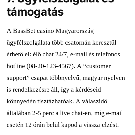
támogatás
A BassBet casino Magyarország
ügyfélszolgálata több csatornán keresztül
érhető el: élő chat 24/7, e‑mail és telefonos
hotline (08‑20‑123‑4567). A “customer
support” csapat többnyelvű, magyar nyelven
is rendelkezésre áll, így a kérdéseid
könnyedén tisztázhatóak. A válaszidő
általában 2‑5 perc a live chat-en, míg e‑mail
esetén 12 órán belül kapod a visszajelzést.