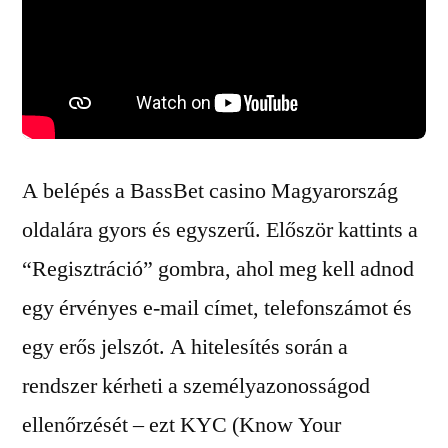
A belépés a BassBet casino Magyarország
oldalára gyors és egyszerű. Először kattints a
“Regisztráció” gombra, ahol meg kell adnod
egy érvényes e‑mail címet, telefonszámot és
egy erős jelszót. A hitelesítés során a
rendszer kérheti a személyazonosságod
ellenőrzését – ezt KYC (Know Your