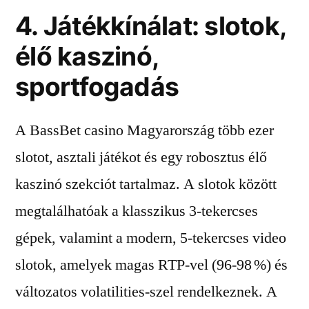
4. Játékkínálat: slotok,
élő kaszinó,
sportfogadás
A BassBet casino Magyarország több ezer
slotot, asztali játékot és egy robosztus élő
kaszinó szekciót tartalmaz. A slotok között
megtalálhatóak a klasszikus 3‑tekercses
gépek, valamint a modern, 5‑tekercses video
slotok, amelyek magas RTP-vel (96‑98 %) és
változatos volatilities‑szel rendelkeznek. A