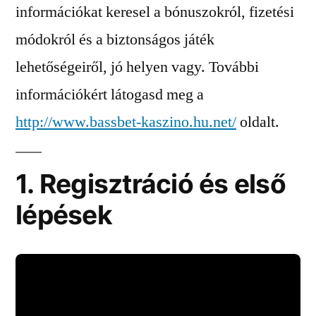
információkat keresel a bónuszokról, fizetési
módokról és a biztonságos játék
lehetőségeiről, jó helyen vagy. További
információkért látogasd meg a
http://www.bassbet-kaszino.hu.net/
oldalt.
1. Regisztráció és első
lépések