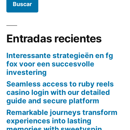
Entradas recientes
Interessante strategieën en fg
fox voor een succesvolle
investering
Seamless access to ruby reels
casino login with our detailed
guide and secure platform
Remarkable journeys transform
experiences into lasting
memories with sweetyspin