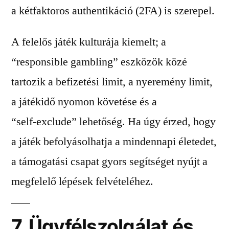
a kétfaktoros authentikáció (2FA) is szerepel.
A felelős játék kulturája kiemelt; a
“responsible gambling” eszközök közé
tartozik a befizetési limit, a nyeremény limit,
a játékidő nyomon követése és a
“self‑exclude” lehetőség. Ha úgy érzed, hogy
a játék befolyásolhatja a mindennapi életedet,
a támogatási csapat gyors segítséget nyújt a
megfelelő lépések felvételéhez.
7. Ügyfélszolgálat és