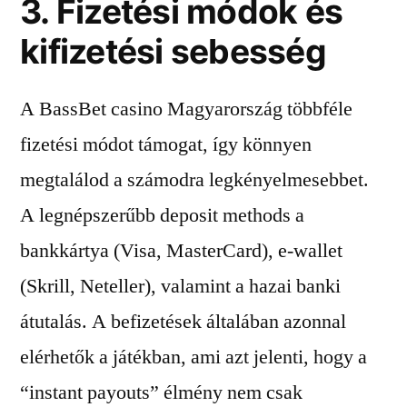
3. Fizetési módok és
kifizetési sebesség
A BassBet casino Magyarország többféle
fizetési módot támogat, így könnyen
megtalálod a számodra legkényelmesebbet.
A legnépszerűbb deposit methods a
bankkártya (Visa, MasterCard), e‑wallet
(Skrill, Neteller), valamint a hazai banki
átutalás. A befizetések általában azonnal
elérhetők a játékban, ami azt jelenti, hogy a
“instant payouts” élmény nem csak