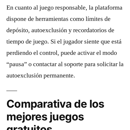
En cuanto al juego responsable, la plataforma
dispone de herramientas como límites de
depósito, autoexclusión y recordatorios de
tiempo de juego. Si el jugador siente que está
perdiendo el control, puede activar el modo
“pausa” o contactar al soporte para solicitar la
autoexclusión permanente.
Comparativa de los
mejores juegos
gratuitos