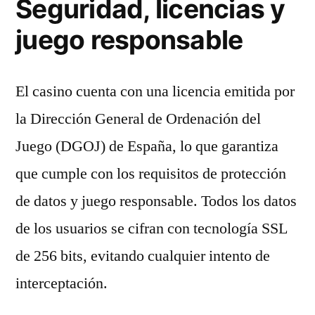
Seguridad, licencias y
juego responsable
El casino cuenta con una licencia emitida por
la Dirección General de Ordenación del
Juego (DGOJ) de España, lo que garantiza
que cumple con los requisitos de protección
de datos y juego responsable. Todos los datos
de los usuarios se cifran con tecnología SSL
de 256 bits, evitando cualquier intento de
interceptación.