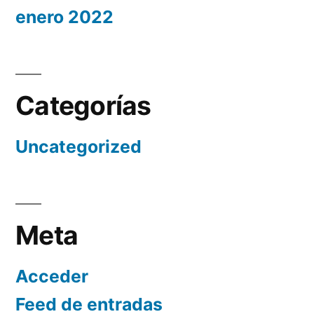
enero 2022
Categorías
Uncategorized
Meta
Acceder
Feed de entradas