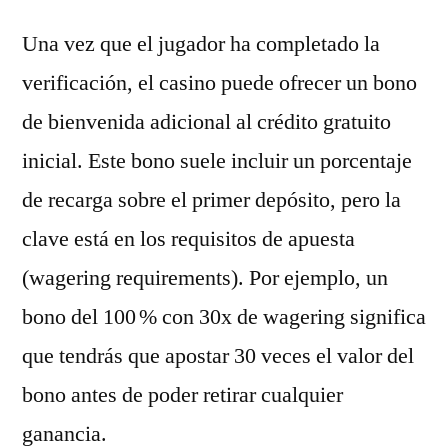
Una vez que el jugador ha completado la
verificación, el casino puede ofrecer un bono
de bienvenida adicional al crédito gratuito
inicial. Este bono suele incluir un porcentaje
de recarga sobre el primer depósito, pero la
clave está en los requisitos de apuesta
(wagering requirements). Por ejemplo, un
bono del 100 % con 30x de wagering significa
que tendrás que apostar 30 veces el valor del
bono antes de poder retirar cualquier
ganancia.