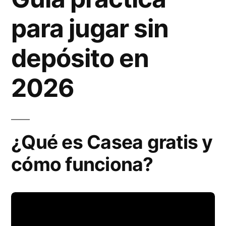
para jugar sin
depósito en
2026
¿Qué es Casea gratis y
cómo funciona?