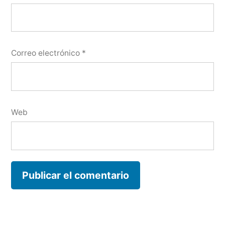
Correo electrónico
*
Web