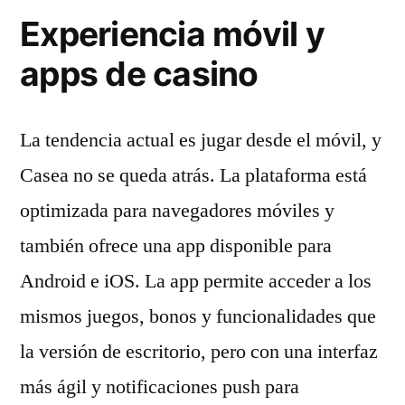
Experiencia móvil y
apps de casino
La tendencia actual es jugar desde el móvil, y
Casea no se queda atrás. La plataforma está
optimizada para navegadores móviles y
también ofrece una app disponible para
Android e iOS. La app permite acceder a los
mismos juegos, bonos y funcionalidades que
la versión de escritorio, pero con una interfaz
más ágil y notificaciones push para