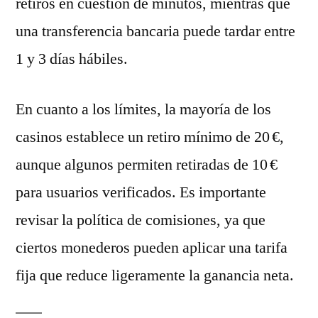
retiros en cuestión de minutos, mientras que
una transferencia bancaria puede tardar entre
1 y 3 días hábiles.
En cuanto a los límites, la mayoría de los
casinos establece un retiro mínimo de 20 €,
aunque algunos permiten retiradas de 10 €
para usuarios verificados. Es importante
revisar la política de comisiones, ya que
ciertos monederos pueden aplicar una tarifa
fija que reduce ligeramente la ganancia neta.