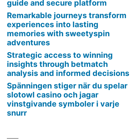
guide and secure platform
Remarkable journeys transform
experiences into lasting
memories with sweetyspin
adventures
Strategic access to winning
insights through betmatch
analysis and informed decisions
Spänningen stiger när du spelar
slotowl casino och jagar
vinstgivande symboler i varje
snurr