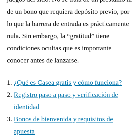
de un bono que requiera depósito previo, por
lo que la barrera de entrada es prácticamente
nula. Sin embargo, la “gratitud” tiene
condiciones ocultas que es importante
conocer antes de lanzarse.
¿Qué es Casea gratis y cómo funciona?
Registro paso a paso y verificación de
identidad
Bonos de bienvenida y requisitos de
apuesta