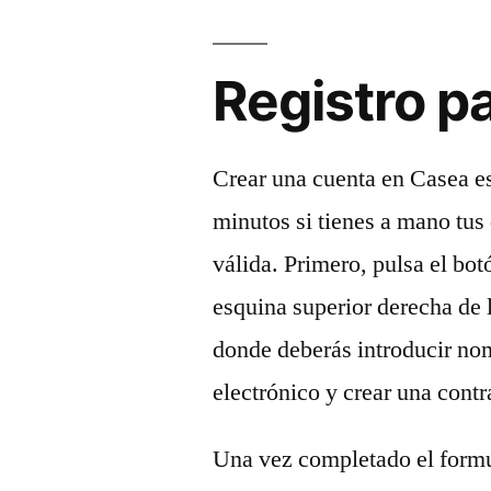
Registro p
Crear una cuenta en Casea e
minutos si tienes a mano tus
válida. Primero, pulsa el bot
esquina superior derecha de 
donde deberás introducir nom
electrónico y crear una cont
Una vez completado el formul