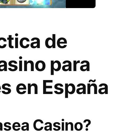
ctica de
asino para
es en España
asea Casino?