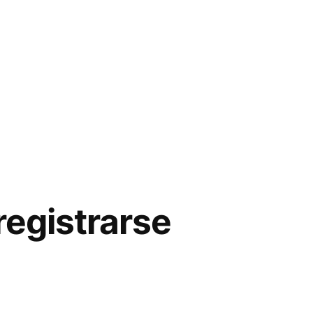
registrarse