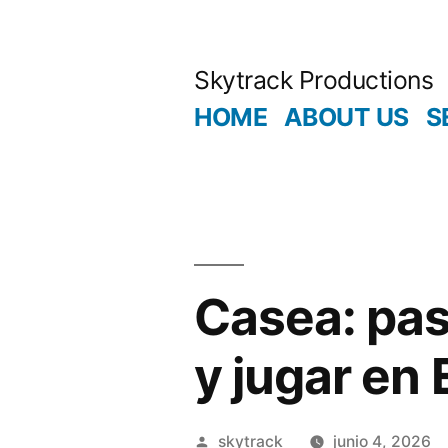
Saltar
al
Skytrack Productions
contenido
HOME
ABOUT US
S
Casea: pas
y jugar en
Publicado
skytrack
junio 4, 2026