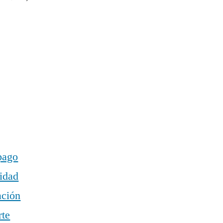
Casea:
pasos
y
métodos
para
registrarse
y
jugar
en
España
pago
ridad
ación
rte