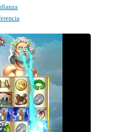
nfianza
ferencia