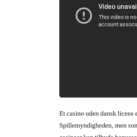
Et casino uden dansk licens e
Spillemyndigheden, men som 