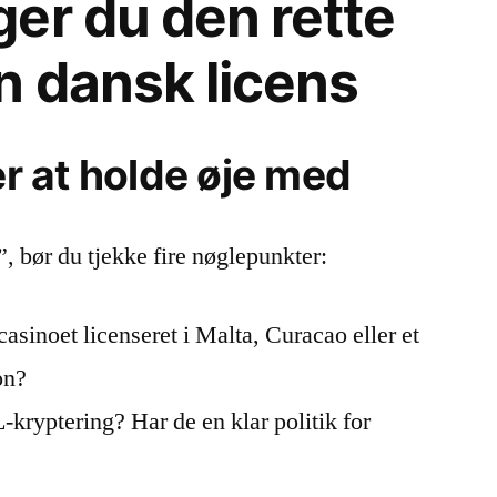
er du den rette
 dansk licens
er at holde øje med
, bør du tjekke fire nøglepunkter:
casinoet licenseret i Malta, Curacao eller et
on?
kryptering? Har de en klar politik for