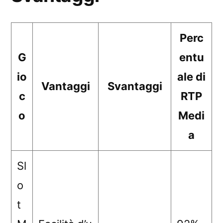
Perc
G
entu
io
ale di
Vantaggi
Svantaggi
c
RTP
o
Medi
a
Sl
o
t