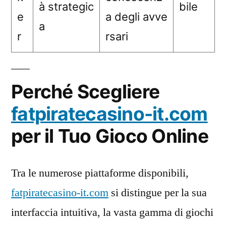
à strategic
bile
e
a degli avve
a
r
rsari
Perché Scegliere
fatpiratecasino-it.com
per il Tuo Gioco Online
Tra le numerose piattaforme disponibili,
fatpiratecasino-it.com
si distingue per la sua
interfaccia intuitiva, la vasta gamma di giochi