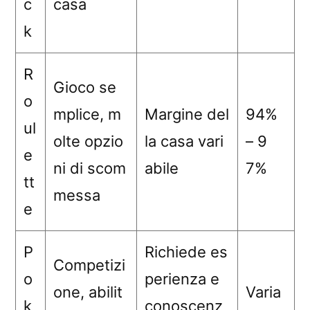
c
casa
k
R
Gioco se
o
mplice, m
Margine del
94%
ul
olte opzio
la casa vari
– 9
e
ni di scom
abile
7%
tt
messa
e
P
Richiede es
Competizi
o
perienza e
one, abilit
Varia
k
conoscenz