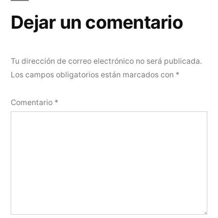
Dejar un comentario
Tu dirección de correo electrónico no será publicada.
Los campos obligatorios están marcados con
*
Comentario
*