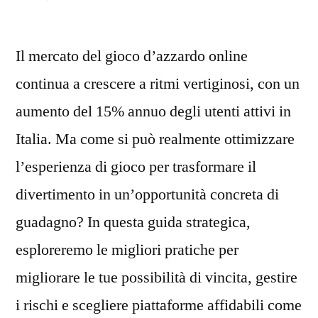
Come
Massimizzare
Il mercato del gioco d’azzardo online
le
Tue
continua a crescere a ritmi vertiginosi, con un
Vincite
aumento del 15% annuo degli utenti attivi in
nei
Casinò
Italia. Ma come si può realmente ottimizzare
Online:
l’esperienza di gioco per trasformare il
Guida
divertimento in un’opportunità concreta di
Strategica
per
guadagno? In questa guida strategica,
il
esploreremo le migliori pratiche per
2024
migliorare le tue possibilità di vincita, gestire
i rischi e scegliere piattaforme affidabili come