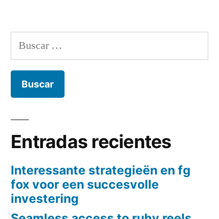
Buscar:
Entradas recientes
Interessante strategieën en fg
fox voor een succesvolle
investering
Seamless access to ruby reels