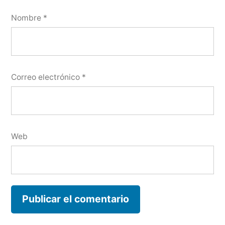
Nombre
*
Correo electrónico
*
Web