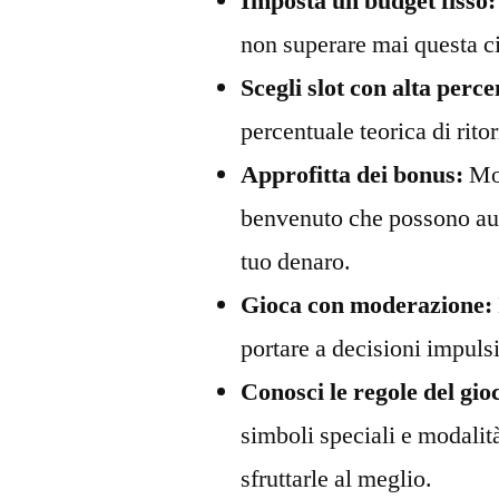
Imposta un budget fisso:
non superare mai questa ci
Scegli slot con alta perc
percentuale teorica di ritor
Approfitta dei bonus:
Mol
benvenuto che possono aume
tuo denaro.
Gioca con moderazione:
portare a decisioni impuls
Conosci le regole del gio
simboli speciali e modalit
sfruttarle al meglio.