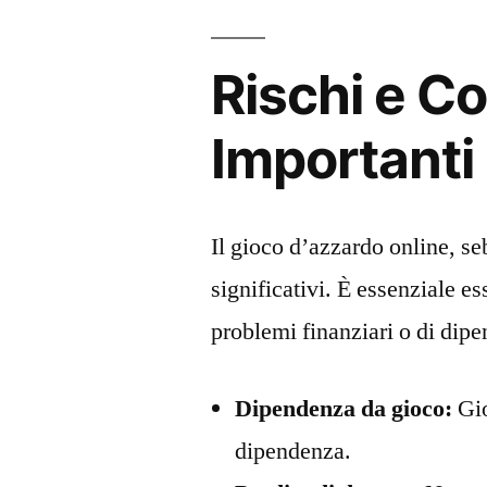
Rischi e C
Importanti
Il gioco d’azzardo online, s
significativi. È essenziale es
problemi finanziari o di dip
Dipendenza da gioco:
Gio
dipendenza.