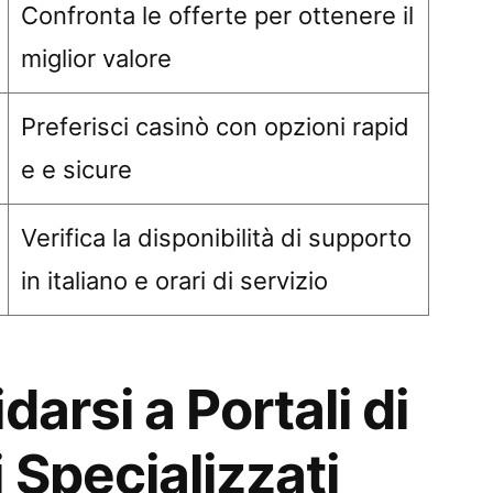
Confronta le offerte per ottenere il
miglior valore
Preferisci casinò con opzioni rapid
e e sicure
Verifica la disponibilità di supporto
in italiano e orari di servizio
darsi a Portali di
 Specializzati