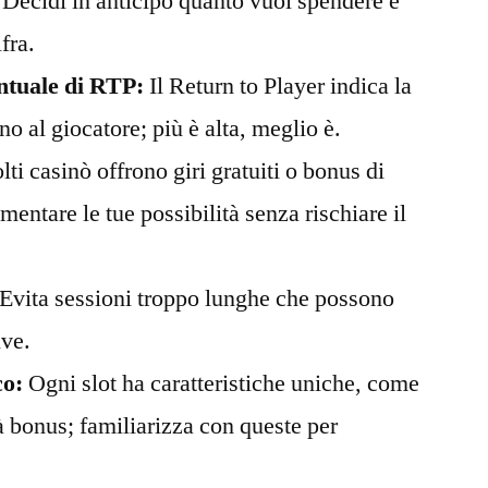
Decidi in anticipo quanto vuoi spendere e
fra.
entuale di RTP:
Il Return to Player indica la
no al giocatore; più è alta, meglio è.
ti casinò offrono giri gratuiti o bonus di
ntare le tue possibilità senza rischiare il
Evita sessioni troppo lunghe che possono
ive.
co:
Ogni slot ha caratteristiche uniche, come
à bonus; familiarizza con queste per