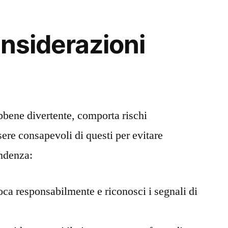
onsiderazioni
ebbene divertente, comporta rischi
sere consapevoli di questi per evitare
endenza:
ca responsabilmente e riconosci i segnali di