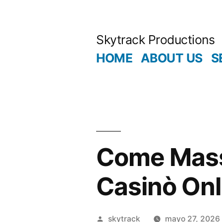
Saltar
al
Skytrack Productions
contenido
HOME
ABOUT US
S
Come Massi
Casinò Onli
Publicado
skytrack
mayo 27, 2026