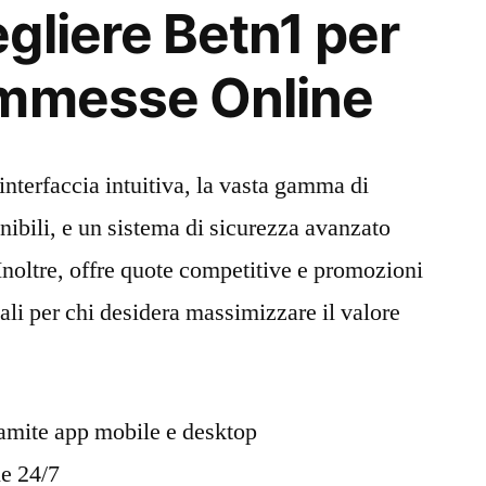
gliere Betn1 per
ommesse Online
 interfaccia intuitiva, la vasta gamma di
onibili, e un sistema di sicurezza avanzato
. Inoltre, offre quote competitive e promozioni
ali per chi desidera massimizzare il valore
ramite app mobile e desktop
le 24/7