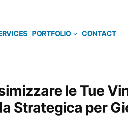
ERVICES
PORTFOLIO
CONTACT
mizzare le Tue Vin
da Strategica per Gi