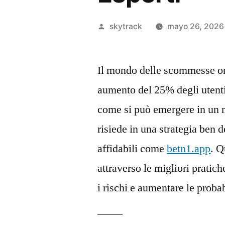
Publicado
skytrack
mayo 26, 2026
por
Il mondo delle scommesse on
aumento del 25% degli utenti 
come si può emergere in un 
risiede in una strategia ben d
affidabili come
betn1.app
. Q
attraverso le migliori pratic
i rischi e aumentare le probab