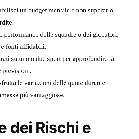
abilisci un budget mensile e non superarlo,
rdite.
e performance delle squadre o dei giocatori,
e fonti affidabili.
ati su uno o due sport per approfondire la
 previsioni.
frutta le variazioni delle quote durante
mmesse più vantaggiose.
 dei Rischi e