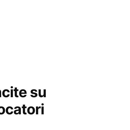
cite su
ocatori