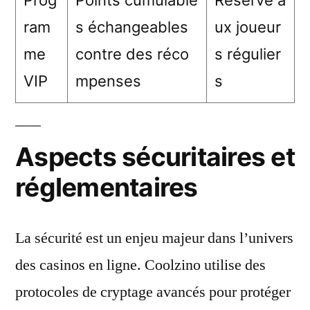
ram
s échangeables
ux joueur
me
contre des réco
s régulier
VIP
mpenses
s
Aspects sécuritaires et
réglementaires
La sécurité est un enjeu majeur dans l’univers
des casinos en ligne. Coolzino utilise des
protocoles de cryptage avancés pour protéger