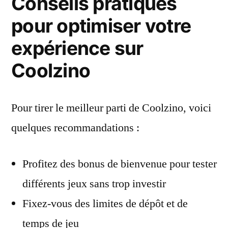
Conseils pratiques
pour optimiser votre
expérience sur
Coolzino
Pour tirer le meilleur parti de Coolzino, voici
quelques recommandations :
Profitez des bonus de bienvenue pour tester
différents jeux sans trop investir
Fixez-vous des limites de dépôt et de
temps de jeu