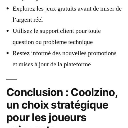
Explorez les jeux gratuits avant de miser de
l’argent réel
Utilisez le support client pour toute
question ou problème technique
Restez informé des nouvelles promotions
et mises à jour de la plateforme
Conclusion : Coolzino,
un choix stratégique
pour les joueurs