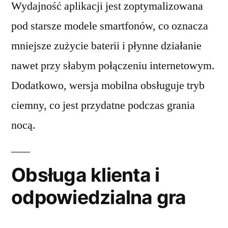
Wydajność aplikacji jest zoptymalizowana
pod starsze modele smartfonów, co oznacza
mniejsze zużycie baterii i płynne działanie
nawet przy słabym połączeniu internetowym.
Dodatkowo, wersja mobilna obsługuje tryb
ciemny, co jest przydatne podczas grania
nocą.
Obsługa klienta i
odpowiedzialna gra