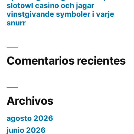
slotowl casino och jagar
vinstgivande symboler i varje
snurr
Comentarios recientes
Archivos
agosto 2026
junio 2026