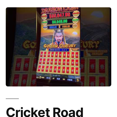
Cricket
Road
mobilne
–
krok
po
kroku
rejestracja
i
pierwsze
kroki
Cricket Road