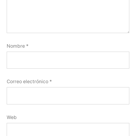
Nombre
*
Correo electrónico
*
Web