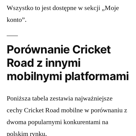
Wszystko to jest dostępne w sekcji „Moje
konto”.
Porównanie Cricket
Road z innymi
mobilnymi platformami
Poniższa tabela zestawia najważniejsze
cechy Cricket Road mobilne w porównaniu z
dwoma popularnymi konkurentami na
polskim rynku.