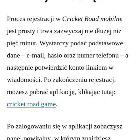
Proces rejestracji w
Cricket Road mobilne
jest prosty i trwa zazwyczaj nie dłużej niż
pięć minut. Wystarczy podać podstawowe
dane – e‑mail, hasło oraz numer telefonu – a
następnie potwierdzić konto linkiem w
wiadomości. Po zakończeniu rejestracji
możesz pobrać aplikację, klikając tutaj:
cricket road game
.
Po zalogowaniu się w aplikacji zobaczysz
panel powitalny, w którym znajdziesz