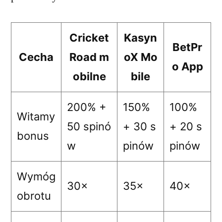
Cricket
Kasyn
BetPr
Cecha
Road m
oX Mo
o App
obilne
bile
200% +
150%
100%
Witamy
50 spinó
+ 30 s
+ 20 s
bonus
w
pinów
pinów
Wymóg
30×
35×
40×
obrotu