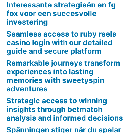
Interessante strategieën en fg
fox voor een succesvolle
investering
Seamless access to ruby reels
casino login with our detailed
guide and secure platform
Remarkable journeys transform
experiences into lasting
memories with sweetyspin
adventures
Strategic access to winning
insights through betmatch
analysis and informed decisions
Spänningen stiger när du spelar