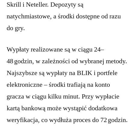
Skrill i Neteller. Depozyty są
natychmiastowe, a środki dostępne od razu
do gry.
Wypłaty realizowane są w ciągu 24–
48 godzin, w zależności od wybranej metody.
Najszybsze są wypłaty na BLIK i portfele
elektroniczne – środki trafiają na konto
gracza w ciągu kilku minut. Przy wypłacie
kartą bankową może wystąpić dodatkowa
weryfikacja, co wydłuża proces do 72 godzin.