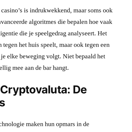
e casino’s is indrukwekkend, maar soms ook
avanceerde algoritmes die bepalen hoe vaak
ligentie die je speelgedrag analyseert. Het
en tegen het huis speelt, maar ook tegen een
 je elke beweging volgt. Niet bepaald het
ellig mee aan de bar hangt.
 Cryptovaluta: De
s
echnologie maken hun opmars in de