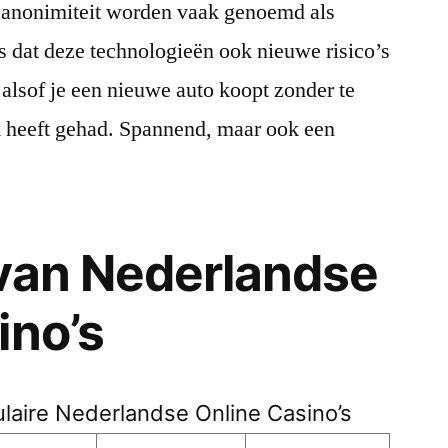
 anonimiteit worden vaak genoemd als
is dat deze technologieën ook nieuwe risico’s
alsof je een nieuwe auto koopt zonder te
uk heeft gehad. Spannend, maar ook een
van Nederlandse
ino’s
ulaire Nederlandse Online Casino’s