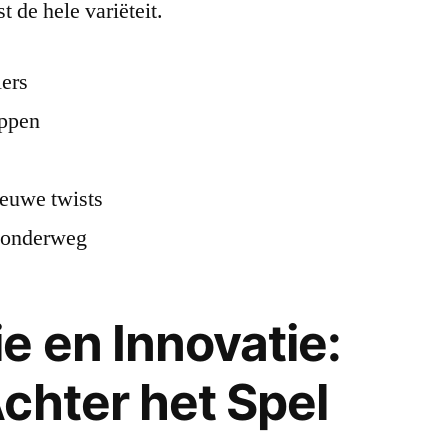
t de hele variëteit.
lers
appen
ieuwe twists
n onderweg
e en Innovatie:
chter het Spel