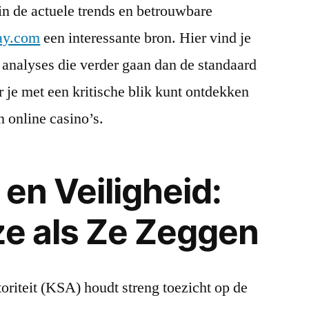
in de actuele trends en betrouwbare
ay.com
een interessante bron. Hier vind je
 analyses die verder gaan dan de standaard
r je met een kritische blik kunt ontdekken
n online casino’s.
en Veiligheid:
ze als Ze Zeggen
riteit (KSA) houdt streng toezicht op de