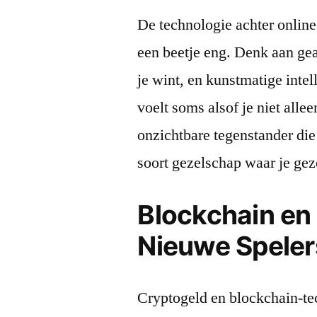
De technologie achter onlin
een beetje eng. Denk aan ge
je wint, en kunstmatige intel
voelt soms alsof je niet alle
onzichtbare tegenstander die
soort gezelschap waar je gez
Blockchain en
Nieuwe Speler
Cryptogeld en blockchain-t