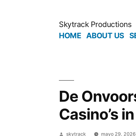
Saltar
al
Skytrack Productions
contenido
HOME
ABOUT US
S
De Onvoors
Casino’s i
Publicado
skytrack
mayo 29, 2026