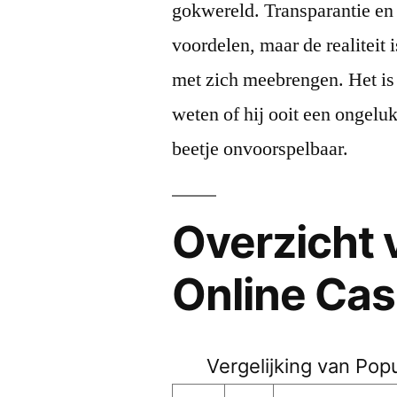
gokwereld. Transparantie en
voordelen, maar de realiteit 
met zich meebrengen. Het is 
weten of hij ooit een ongel
beetje onvoorspelbaar.
Overzicht 
Online Cas
Vergelijking van Pop