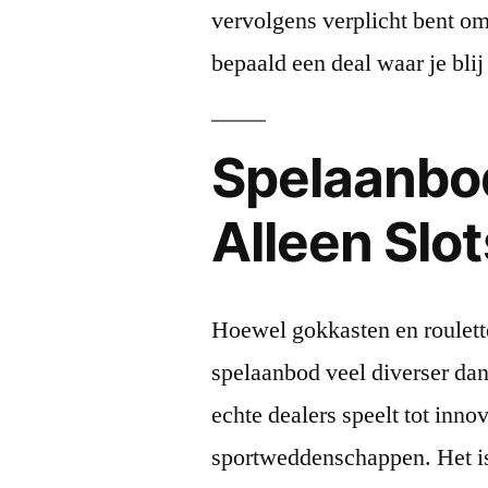
vervolgens verplicht bent om
bepaald een deal waar je blij
Spelaanbo
Alleen Slot
Hoewel gokkasten en roulette
spelaanbod veel diverser dan
echte dealers speelt tot innov
sportweddenschappen. Het is 