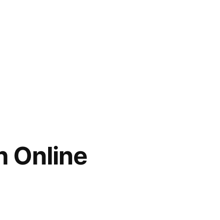
n Online