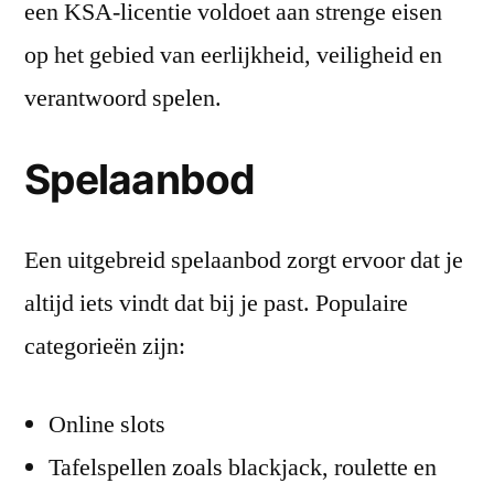
een KSA-licentie voldoet aan strenge eisen
op het gebied van eerlijkheid, veiligheid en
verantwoord spelen.
Spelaanbod
Een uitgebreid spelaanbod zorgt ervoor dat je
altijd iets vindt dat bij je past. Populaire
categorieën zijn:
Online slots
Tafelspellen zoals blackjack, roulette en