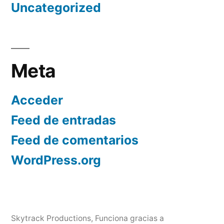
Uncategorized
Meta
Acceder
Feed de entradas
Feed de comentarios
WordPress.org
Skytrack Productions
,
Funciona gracias a