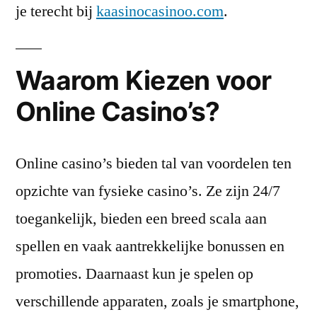
je terecht bij
kaasinocasinoo.com
.
Waarom Kiezen voor
Online Casino’s?
Online casino’s bieden tal van voordelen ten
opzichte van fysieke casino’s. Ze zijn 24/7
toegankelijk, bieden een breed scala aan
spellen en vaak aantrekkelijke bonussen en
promoties. Daarnaast kun je spelen op
verschillende apparaten, zoals je smartphone,