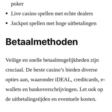
poker
Live casino spellen met echte dealers
Jackpot spellen met hoge uitbetalingen
Betaalmethoden
Veilige en snelle betaalmogelijkheden zijn
cruciaal. De beste casino’s bieden diverse
opties aan, waaronder iDEAL, creditcards, e-
wallets en bankoverschrijvingen. Let ook op
de uitbetalingstijden en eventuele kosten.