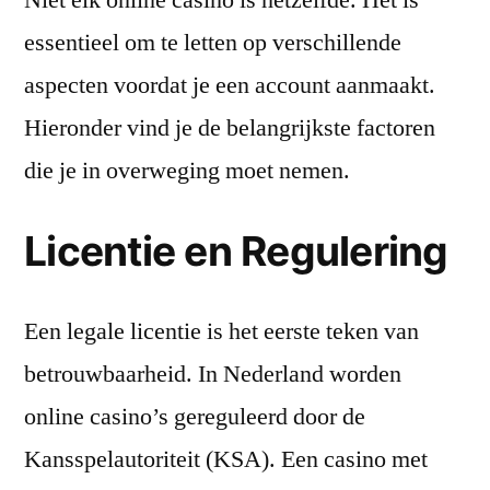
essentieel om te letten op verschillende
aspecten voordat je een account aanmaakt.
Hieronder vind je de belangrijkste factoren
die je in overweging moet nemen.
Licentie en Regulering
Een legale licentie is het eerste teken van
betrouwbaarheid. In Nederland worden
online casino’s gereguleerd door de
Kansspelautoriteit (KSA). Een casino met