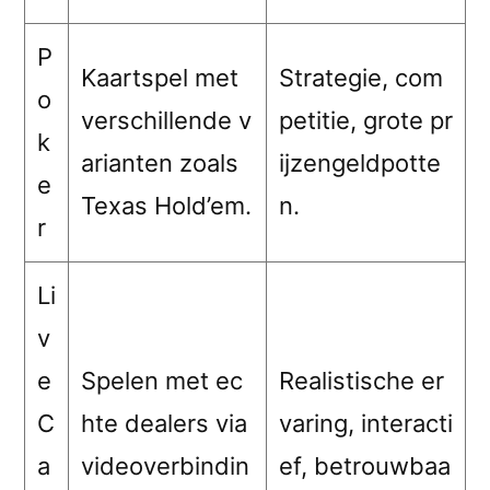
P
Kaartspel met
Strategie, com
o
verschillende v
petitie, grote pr
k
arianten zoals
ijzengeldpotte
e
Texas Hold’em.
n.
r
Li
v
e
Spelen met ec
Realistische er
C
hte dealers via
varing, interacti
a
videoverbindin
ef, betrouwbaa