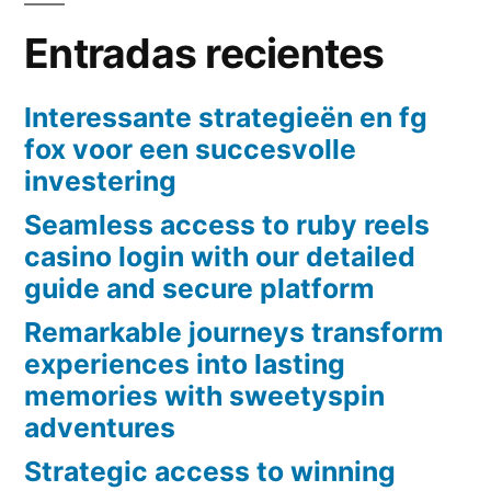
Entradas recientes
Interessante strategieën en fg
fox voor een succesvolle
investering
Seamless access to ruby reels
casino login with our detailed
guide and secure platform
Remarkable journeys transform
experiences into lasting
memories with sweetyspin
adventures
Strategic access to winning