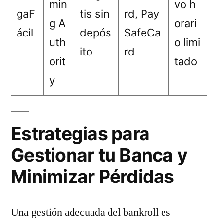
min
vo h
gaF
tis sin
rd, Pay
g A
orari
ácil
depós
SafeCa
uth
o limi
ito
rd
orit
tado
y
Estrategias para
Gestionar tu Banca y
Minimizar Pérdidas
Una gestión adecuada del bankroll es