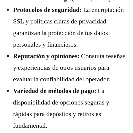
Protocolos de seguridad:
La encriptación
SSL y políticas claras de privacidad
garantizan la protección de tus datos
personales y financieros.
Reputación y opiniones:
Consulta reseñas
y experiencias de otros usuarios para
evaluar la confiabilidad del operador.
Variedad de métodos de pago:
La
disponibilidad de opciones seguras y
rápidas para depósitos y retiros es
fundamental.