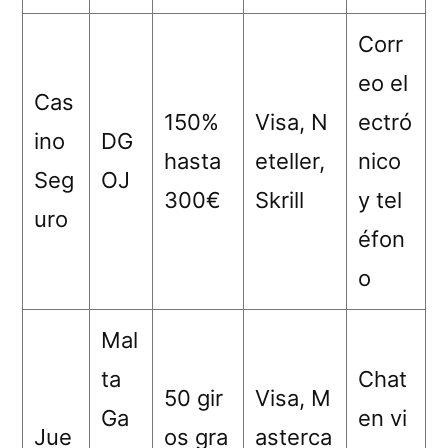
Corr
eo el
Cas
150%
Visa, N
ectró
ino
DG
hasta
eteller,
nico
Seg
OJ
300€
Skrill
y tel
uro
éfon
o
Mal
ta
Chat
50 gir
Visa, M
Ga
en vi
Jue
os gra
asterca