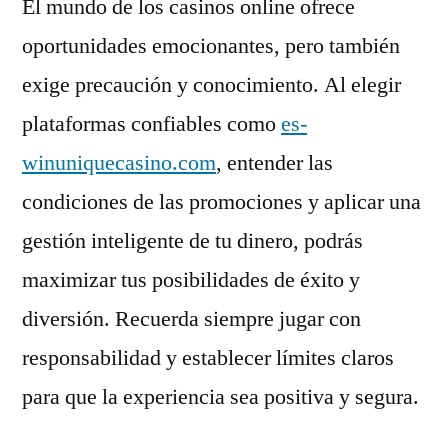
El mundo de los casinos online ofrece
oportunidades emocionantes, pero también
exige precaución y conocimiento. Al elegir
plataformas confiables como
es-
winuniquecasino.com
, entender las
condiciones de las promociones y aplicar una
gestión inteligente de tu dinero, podrás
maximizar tus posibilidades de éxito y
diversión. Recuerda siempre jugar con
responsabilidad y establecer límites claros
para que la experiencia sea positiva y segura.