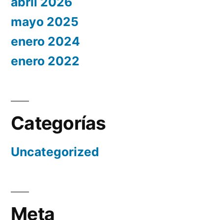
abril 2026
mayo 2025
enero 2024
enero 2022
Categorías
Uncategorized
Meta