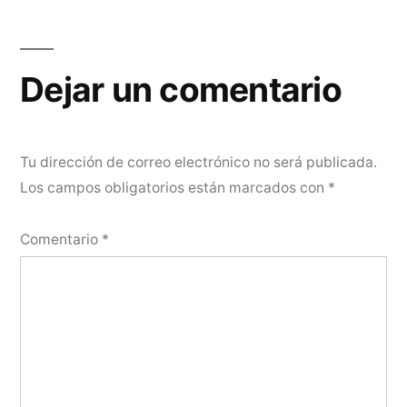
Dejar un comentario
Tu dirección de correo electrónico no será publicada.
Los campos obligatorios están marcados con
*
Comentario
*