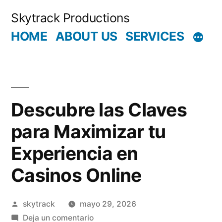
Saltar
Skytrack Productions
al
HOME
ABOUT US
SERVICES
contenido
Descubre las Claves
para Maximizar tu
Experiencia en
Casinos Online
Publicado
skytrack
mayo 29, 2026
por
en
Deja un comentario