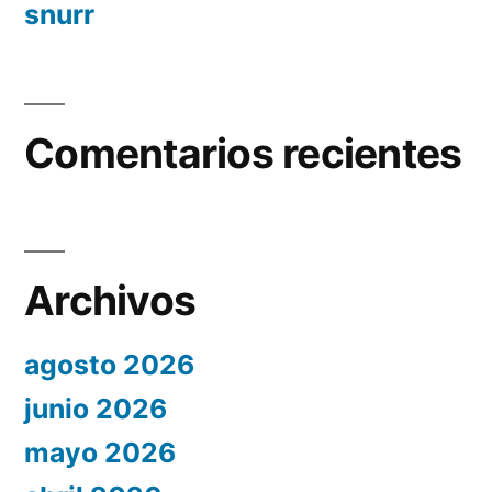
snurr
Comentarios recientes
Archivos
agosto 2026
junio 2026
mayo 2026