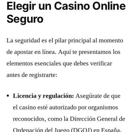
Elegir un Casino Online
Seguro
La seguridad es el pilar principal al momento
de apostar en línea. Aquí te presentamos los
elementos esenciales que debes verificar
antes de registrarte:
Licencia y regulación:
Asegúrate de que
el casino esté autorizado por organismos
reconocidos, como la Dirección General de
Ordenación del Juego (DGOJ) en España.