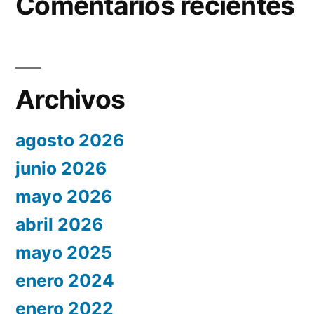
Comentarios recientes
Archivos
agosto 2026
junio 2026
mayo 2026
abril 2026
mayo 2025
enero 2024
enero 2022