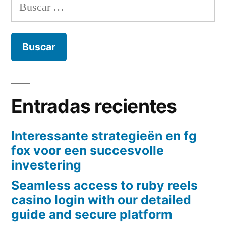
Buscar:
Entradas recientes
Interessante strategieën en fg
fox voor een succesvolle
investering
Seamless access to ruby reels
casino login with our detailed
guide and secure platform