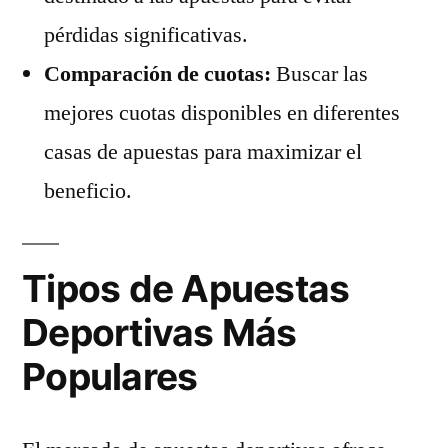
pérdidas significativas.
Comparación de cuotas:
Buscar las
mejores cuotas disponibles en diferentes
casas de apuestas para maximizar el
beneficio.
Tipos de Apuestas
Deportivas Más
Populares