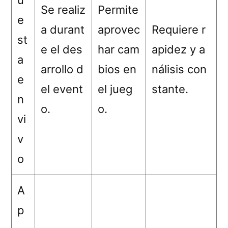
Se realiz
Permite
e
a durant
aprovec
Requiere r
st
e el des
har cam
apidez y a
a
arrollo d
bios en
nálisis con
e
el event
el jueg
stante.
n
o.
o.
vi
v
o
A
p