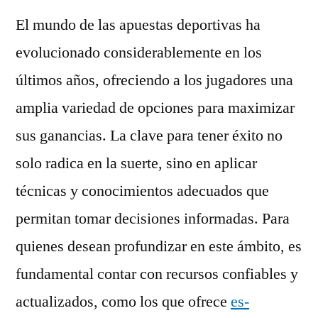
las
El mundo de las apuestas deportivas ha
Mejores
Estrategias
evolucionado considerablemente en los
para
últimos años, ofreciendo a los jugadores una
Apostar
en
amplia variedad de opciones para maximizar
Deportes
sus ganancias. La clave para tener éxito no
solo radica en la suerte, sino en aplicar
técnicas y conocimientos adecuados que
permitan tomar decisiones informadas. Para
quienes desean profundizar en este ámbito, es
fundamental contar con recursos confiables y
actualizados, como los que ofrece
es-