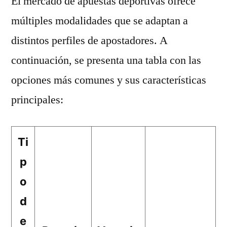
El mercado de apuestas deportivas ofrece
múltiples modalidades que se adaptan a
distintos perfiles de apostadores. A
continuación, se presenta una tabla con las
opciones más comunes y sus características
principales:
Ti
p
o
d
e