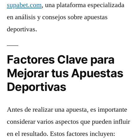
supabet.com
, una plataforma especializada
en análisis y consejos sobre apuestas
deportivas.
Factores Clave para
Mejorar tus Apuestas
Deportivas
Antes de realizar una apuesta, es importante
considerar varios aspectos que pueden influir
en el resultado. Estos factores incluyen: