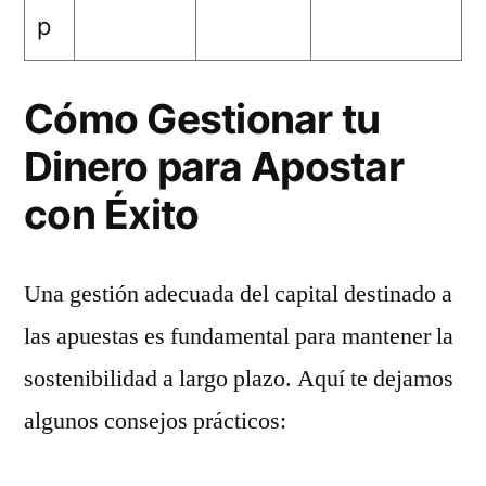
p
Cómo Gestionar tu
Dinero para Apostar
con Éxito
Una gestión adecuada del capital destinado a
las apuestas es fundamental para mantener la
sostenibilidad a largo plazo. Aquí te dejamos
algunos consejos prácticos: