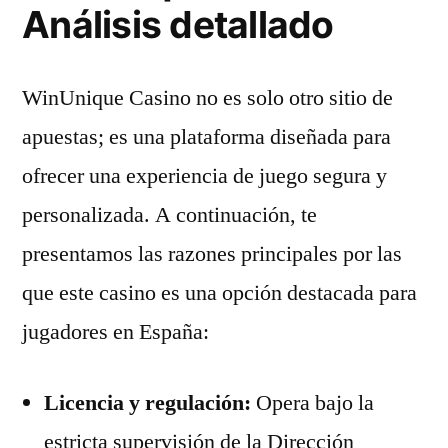
Análisis detallado
WinUnique Casino no es solo otro sitio de
apuestas; es una plataforma diseñada para
ofrecer una experiencia de juego segura y
personalizada. A continuación, te
presentamos las razones principales por las
que este casino es una opción destacada para
jugadores en España:
Licencia y regulación:
Opera bajo la
estricta supervisión de la Dirección