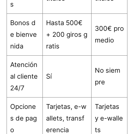
s
Bonos d
Hasta 500€
300€ pro
e bienve
+ 200 giros g
medio
nida
ratis
Atención
No siem
al cliente
Sí
pre
24/7
Opcione
Tarjetas, e-w
Tarjetas
s de pag
allets, transf
y e-walle
o
erencia
ts