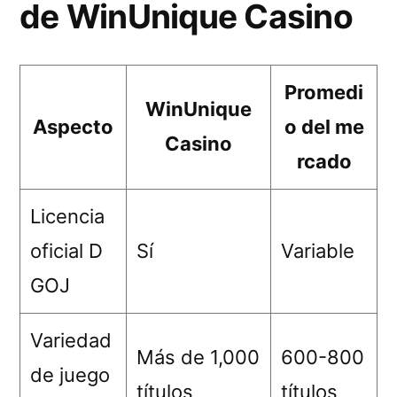
de WinUnique Casino
Promedi
WinUnique
Aspecto
o del me
Casino
rcado
Licencia
oficial D
Sí
Variable
GOJ
Variedad
Más de 1,000
600-800
de juego
títulos
títulos