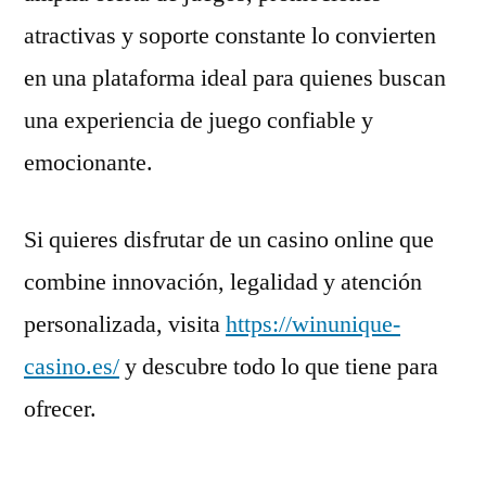
atractivas y soporte constante lo convierten
en una plataforma ideal para quienes buscan
una experiencia de juego confiable y
emocionante.
Si quieres disfrutar de un casino online que
combine innovación, legalidad y atención
personalizada, visita
https://winunique-
casino.es/
y descubre todo lo que tiene para
ofrecer.