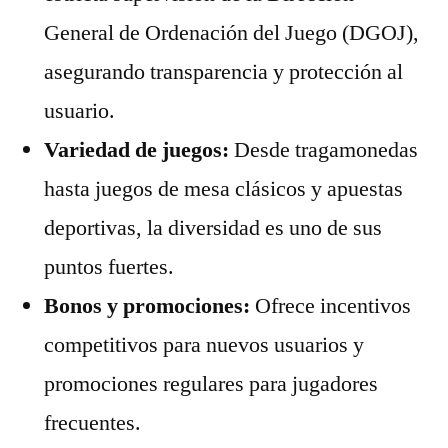
General de Ordenación del Juego (DGOJ),
asegurando transparencia y protección al
usuario.
Variedad de juegos:
Desde tragamonedas
hasta juegos de mesa clásicos y apuestas
deportivas, la diversidad es uno de sus
puntos fuertes.
Bonos y promociones:
Ofrece incentivos
competitivos para nuevos usuarios y
promociones regulares para jugadores
frecuentes.