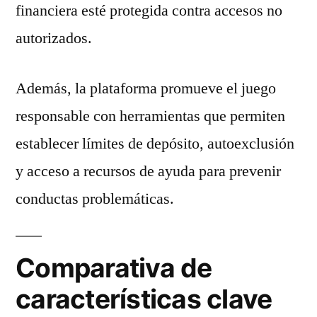
financiera esté protegida contra accesos no
autorizados.
Además, la plataforma promueve el juego
responsable con herramientas que permiten
establecer límites de depósito, autoexclusión
y acceso a recursos de ayuda para prevenir
conductas problemáticas.
Comparativa de
características clave