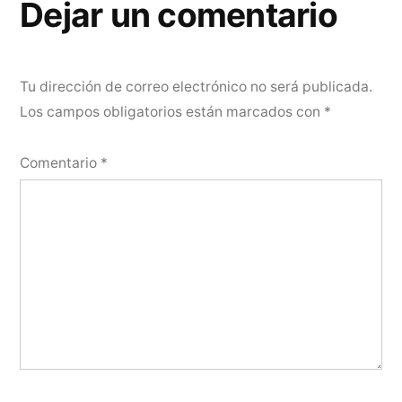
Dejar un comentario
Tu dirección de correo electrónico no será publicada.
Los campos obligatorios están marcados con
*
Comentario
*