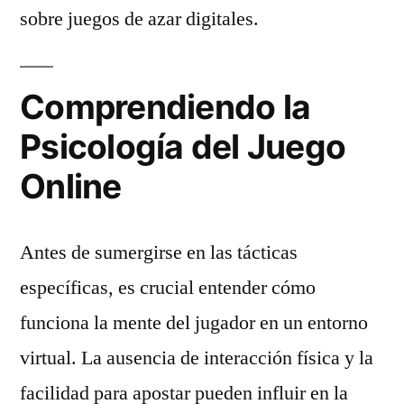
sobre juegos de azar digitales.
Comprendiendo la
Psicología del Juego
Online
Antes de sumergirse en las tácticas
específicas, es crucial entender cómo
funciona la mente del jugador en un entorno
virtual. La ausencia de interacción física y la
facilidad para apostar pueden influir en la