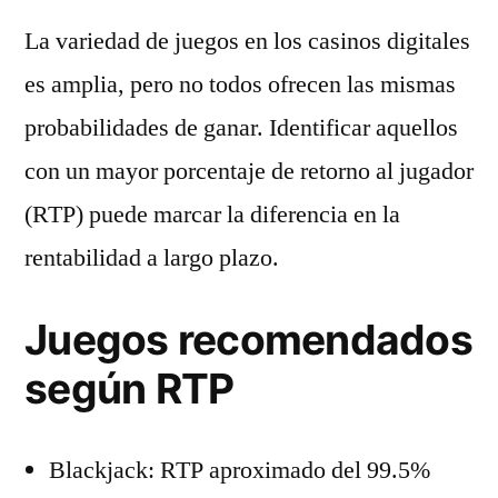
La variedad de juegos en los casinos digitales
es amplia, pero no todos ofrecen las mismas
probabilidades de ganar. Identificar aquellos
con un mayor porcentaje de retorno al jugador
(RTP) puede marcar la diferencia en la
rentabilidad a largo plazo.
Juegos recomendados
según RTP
Blackjack: RTP aproximado del 99.5%