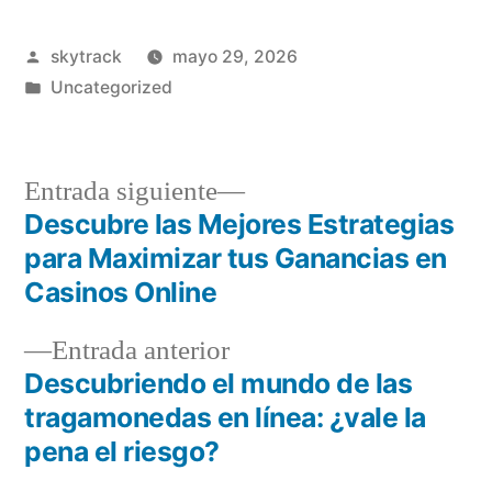
Publicado
skytrack
mayo 29, 2026
por
Publicado
Uncategorized
en
Entrada
Entrada siguiente
siguiente:
Descubre las Mejores Estrategias
Navegación
para Maximizar tus Ganancias en
de
Casinos Online
entradas
Entrada
Entrada anterior
anterior:
Descubriendo el mundo de las
tragamonedas en línea: ¿vale la
pena el riesgo?