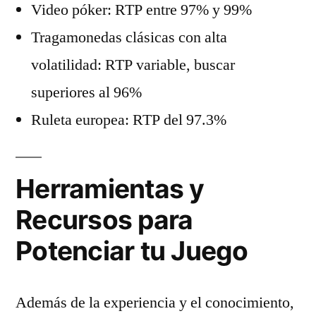
Video póker: RTP entre 97% y 99%
Tragamonedas clásicas con alta
volatilidad: RTP variable, buscar
superiores al 96%
Ruleta europea: RTP del 97.3%
Herramientas y
Recursos para
Potenciar tu Juego
Además de la experiencia y el conocimiento,