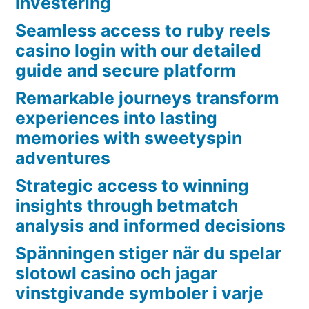
investering
Seamless access to ruby reels
casino login with our detailed
guide and secure platform
Remarkable journeys transform
experiences into lasting
memories with sweetyspin
adventures
Strategic access to winning
insights through betmatch
analysis and informed decisions
Spänningen stiger när du spelar
slotowl casino och jagar
vinstgivande symboler i varje