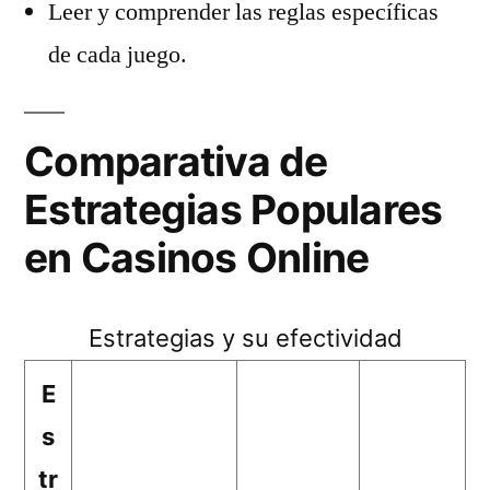
Leer y comprender las reglas específicas
de cada juego.
Comparativa de
Estrategias Populares
en Casinos Online
Estrategias y su efectividad
E
s
tr