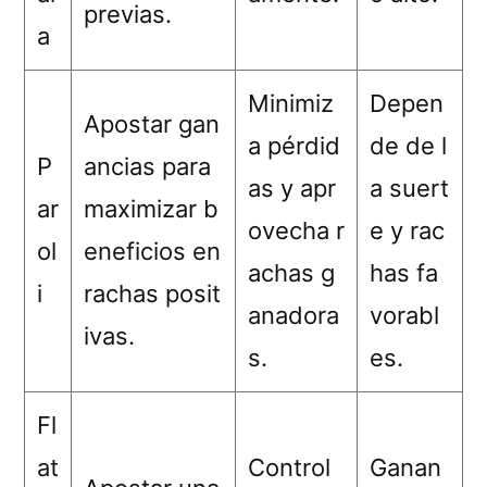
previas.
a
Minimiz
Depen
Apostar gan
a pérdid
de de l
P
ancias para
as y apr
a suert
ar
maximizar b
ovecha r
e y rac
ol
eneficios en
achas g
has fa
i
rachas posit
anadora
vorabl
ivas.
s.
es.
Fl
at
Control
Ganan