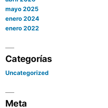
mayo 2025
enero 2024
enero 2022
Categorías
Uncategorized
Meta