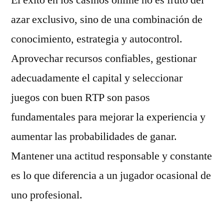
azar exclusivo, sino de una combinación de
conocimiento, estrategia y autocontrol.
Aprovechar recursos confiables, gestionar
adecuadamente el capital y seleccionar
juegos con buen RTP son pasos
fundamentales para mejorar la experiencia y
aumentar las probabilidades de ganar.
Mantener una actitud responsable y constante
es lo que diferencia a un jugador ocasional de
uno profesional.