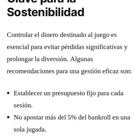
Sostenibilidad
Controlar el dinero destinado al juego es
esencial para evitar pérdidas significativas y
prolongar la diversión. Algunas
recomendaciones para una gestión eficaz son:
Establecer un presupuesto fijo para cada
sesión.
No apostar más del 5% del bankroll en una
sola jugada.