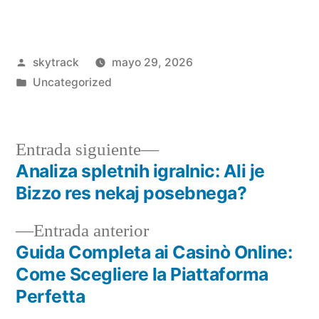
Publicado
skytrack
mayo 29, 2026
por
Publicado
Uncategorized
en
Entrada
Entrada siguiente
siguiente:
Analiza spletnih igralnic: Ali je
Navegación
Bizzo res nekaj posebnega?
de
Entrada
Entrada anterior
entradas
anterior:
Guida Completa ai Casinò Online:
Come Scegliere la Piattaforma
Perfetta