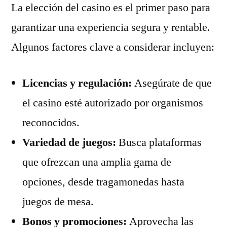
La elección del casino es el primer paso para
garantizar una experiencia segura y rentable.
Algunos factores clave a considerar incluyen:
Licencias y regulación:
Asegúrate de que
el casino esté autorizado por organismos
reconocidos.
Variedad de juegos:
Busca plataformas
que ofrezcan una amplia gama de
opciones, desde tragamonedas hasta
juegos de mesa.
Bonos y promociones:
Aprovecha las