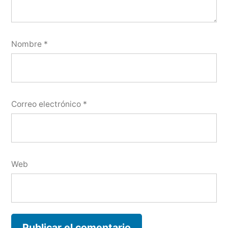
Nombre
*
Correo electrónico
*
Web