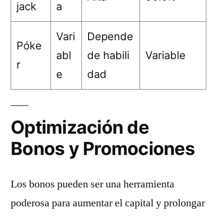
jack
a
Vari
Depende
Póke
abl
de habili
Variable
r
e
dad
Optimización de
Bonos y Promociones
Los bonos pueden ser una herramienta
poderosa para aumentar el capital y prolongar