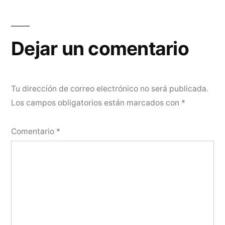
Dejar un comentario
Tu dirección de correo electrónico no será publicada.
Los campos obligatorios están marcados con
*
Comentario
*