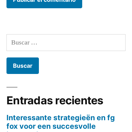
Buscar:
Entradas recientes
Interessante strategieën en fg
fox voor een succesvolle