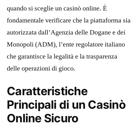
quando si sceglie un casinò online. È
fondamentale verificare che la piattaforma sia
autorizzata dall’Agenzia delle Dogane e dei
Monopoli (ADM), l’ente regolatore italiano
che garantisce la legalità e la trasparenza
delle operazioni di gioco.
Caratteristiche
Principali di un Casinò
Online Sicuro