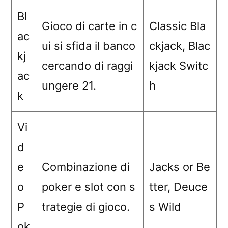
Bl
Gioco di carte in c
Classic Bla
ac
ui si sfida il banco
ckjack, Blac
kj
cercando di raggi
kjack Switc
ac
ungere 21.
h
k
Vi
d
e
Combinazione di
Jacks or Be
o
poker e slot con s
tter, Deuce
P
trategie di gioco.
s Wild
ok