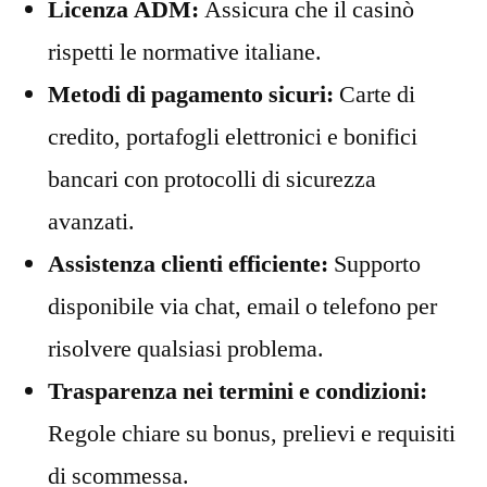
Licenza ADM:
Assicura che il casinò
rispetti le normative italiane.
Metodi di pagamento sicuri:
Carte di
credito, portafogli elettronici e bonifici
bancari con protocolli di sicurezza
avanzati.
Assistenza clienti efficiente:
Supporto
disponibile via chat, email o telefono per
risolvere qualsiasi problema.
Trasparenza nei termini e condizioni:
Regole chiare su bonus, prelievi e requisiti
di scommessa.