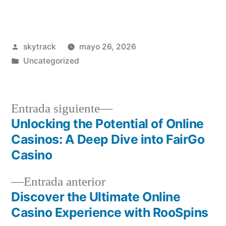
Publicado
skytrack
mayo 26, 2026
por
Publicado
Uncategorized
en
Entrada
Entrada siguiente
siguiente:
Unlocking the Potential of Online
Navegación
Casinos: A Deep Dive into FairGo
de
Casino
entradas
Entrada
Entrada anterior
anterior:
Discover the Ultimate Online
Casino Experience with RooSpins