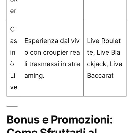
er
C
as
Esperienza dal viv
Live Roulet
in
o con croupier rea
te, Live Bla
ò
li trasmessi in stre
ckjack, Live
Li
aming.
Baccarat
ve
Bonus e Promozioni:
Come Sfruttarli al