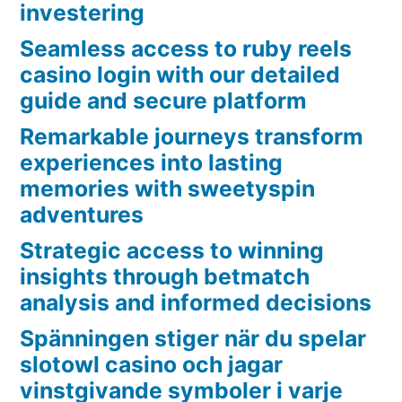
investering
Seamless access to ruby reels
casino login with our detailed
guide and secure platform
Remarkable journeys transform
experiences into lasting
memories with sweetyspin
adventures
Strategic access to winning
insights through betmatch
analysis and informed decisions
Spänningen stiger när du spelar
slotowl casino och jagar
vinstgivande symboler i varje