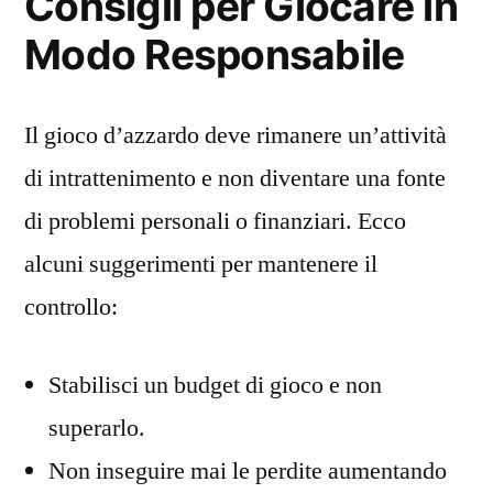
Consigli per Giocare in
Modo Responsabile
Il gioco d’azzardo deve rimanere un’attività
di intrattenimento e non diventare una fonte
di problemi personali o finanziari. Ecco
alcuni suggerimenti per mantenere il
controllo:
Stabilisci un budget di gioco e non
superarlo.
Non inseguire mai le perdite aumentando