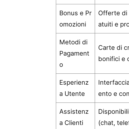
Bonus e Pr
Offerte di
omozioni
atuiti e p
Metodi di
Carte di cr
Pagament
bonifici e 
o
Esperienz
Interfaccia
a Utente
ento e com
Assistenz
Disponibili
a Clienti
(chat, tele