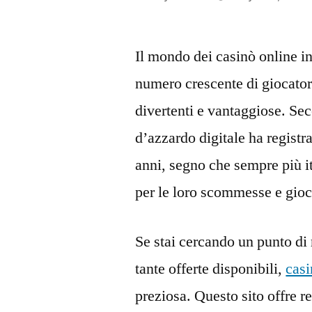
por
Il mondo dei casinò online in
numero crescente di giocator
divertenti e vantaggiose. Sec
d’azzardo digitale ha registr
anni, segno che sempre più ita
per le loro scommesse e gioch
Se stai cercando un punto di r
tante offerte disponibili,
casi
preziosa. Questo sito offre r