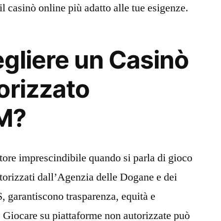
 il casinò online più adatto alle tue esigenze.
gliere un Casinò
orizzato
M?
attore imprescindibile quando si parla di gioco
utorizzati dall’Agenzia delle Dogane e dei
arantiscono trasparenza, equità e
i. Giocare su piattaforme non autorizzate può