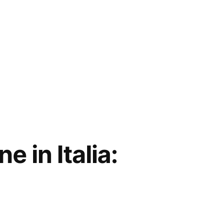
 in Italia: