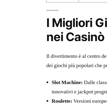
I Migliori 
nei Casinò 
Il divertimento è al centro 
dei giochi più popolari che pu
Slot Machine:
Dalle classi
innovativi e jackpot progre
Roulette:
Versioni europee