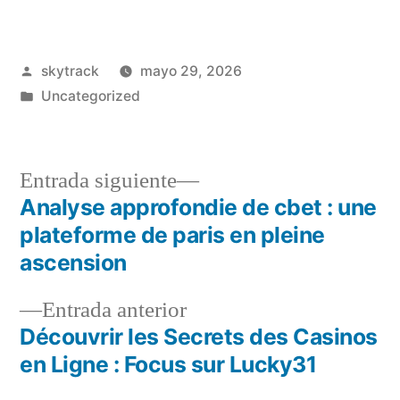
Publicado
skytrack
mayo 29, 2026
por
Publicado
Uncategorized
en
Entrada
Entrada siguiente
siguiente:
Analyse approfondie de cbet : une
Navegación
plateforme de paris en pleine
de
ascension
entradas
Entrada
Entrada anterior
anterior:
Découvrir les Secrets des Casinos
en Ligne : Focus sur Lucky31