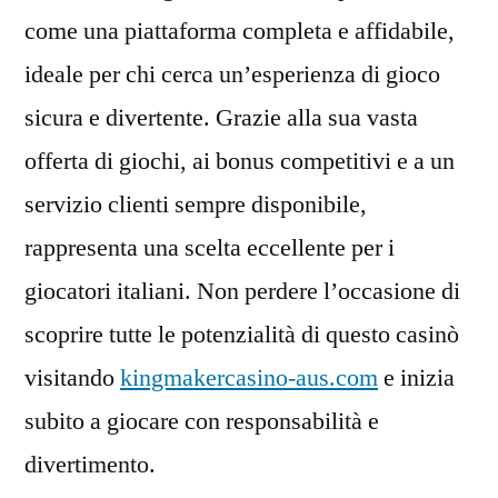
come una piattaforma completa e affidabile,
ideale per chi cerca un’esperienza di gioco
sicura e divertente. Grazie alla sua vasta
offerta di giochi, ai bonus competitivi e a un
servizio clienti sempre disponibile,
rappresenta una scelta eccellente per i
giocatori italiani. Non perdere l’occasione di
scoprire tutte le potenzialità di questo casinò
visitando
kingmakercasino-aus.com
e inizia
subito a giocare con responsabilità e
divertimento.