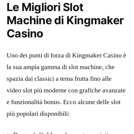
Le Migliori Slot
Machine di Kingmaker
Casino
Uno dei punti di forza di Kingmaker Casino è
la sua ampia gamma di slot machine, che
spazia dai classici a tema frutta fino alle
video slot più moderne con grafiche avanzate
e funzionalità bonus. Ecco alcune delle slot
più popolari disponibili: