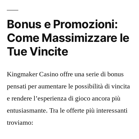
Bonus e Promozioni:
Come Massimizzare le
Tue Vincite
Kingmaker Casino offre una serie di bonus
pensati per aumentare le possibilità di vincita
e rendere l’esperienza di gioco ancora più
entusiasmante. Tra le offerte più interessanti
troviamo: