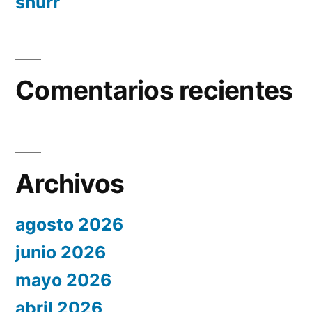
snurr
Comentarios recientes
Archivos
agosto 2026
junio 2026
mayo 2026
abril 2026