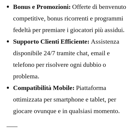
Bonus e Promozioni:
Offerte di benvenuto
competitive, bonus ricorrenti e programmi
fedeltà per premiare i giocatori più assidui.
Supporto Clienti Efficiente:
Assistenza
disponibile 24/7 tramite chat, email e
telefono per risolvere ogni dubbio o
problema.
Compatibilità Mobile:
Piattaforma
ottimizzata per smartphone e tablet, per
giocare ovunque e in qualsiasi momento.