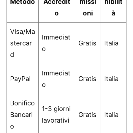
Metodo
Accredit
missi
nibilit
o
oni
à
Visa/Ma
Immediat
stercar
Gratis
Italia
o
d
Immediat
PayPal
Gratis
Italia
o
Bonifico
1-3 giorni
Bancari
Gratis
Italia
lavorativi
o