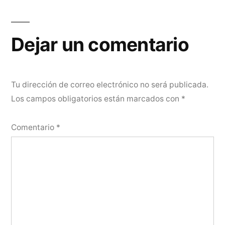
Dejar un comentario
Tu dirección de correo electrónico no será publicada.
Los campos obligatorios están marcados con
*
Comentario
*