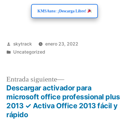
KMSAuto: ¡Descarga Libre!
Publicado
skytrack
enero 23, 2022
por
Publicado
Uncategorized
en
Entrada
Entrada siguiente
siguiente:
Descargar activador para
Navegación
microsoft office professional plus
de
2013 ✓ Activa Office 2013 fácil y
rápido
entradas