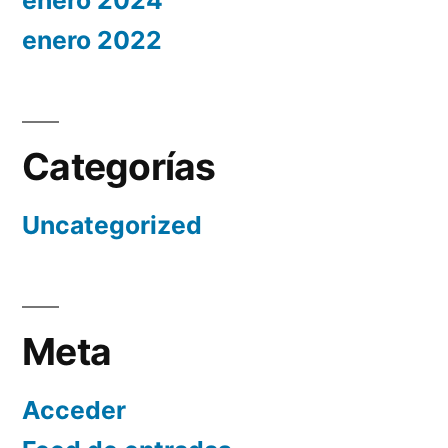
enero 2024
enero 2022
Categorías
Uncategorized
Meta
Acceder