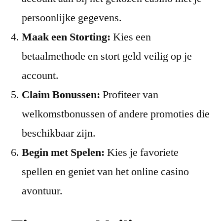
persoonlijke gegevens.
Maak een Storting:
Kies een
betaalmethode en stort geld veilig op je
account.
Claim Bonussen:
Profiteer van
welkomstbonussen of andere promoties die
beschikbaar zijn.
Begin met Spelen:
Kies je favoriete
spellen en geniet van het online casino
avontuur.