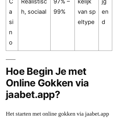
C
Realistisc
97% –
kelijk
jg
a
h, sociaal
99%
van sp
en
si
eltype
d
n
o
Hoe Begin Je met
Online Gokken via
jaabet.app?
Het starten met online gokken via jaabet.app