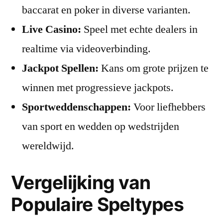
baccarat en poker in diverse varianten.
Live Casino:
Speel met echte dealers in
realtime via videoverbinding.
Jackpot Spellen:
Kans om grote prijzen te
winnen met progressieve jackpots.
Sportweddenschappen:
Voor liefhebbers
van sport en wedden op wedstrijden
wereldwijd.
Vergelijking van
Populaire Speltypes