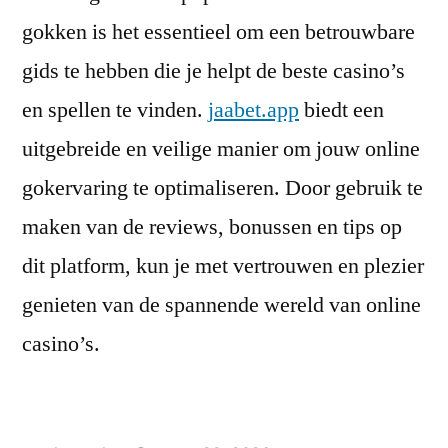
gokken is het essentieel om een betrouwbare
gids te hebben die je helpt de beste casino’s
en spellen te vinden.
jaabet.app
biedt een
uitgebreide en veilige manier om jouw online
gokervaring te optimaliseren. Door gebruik te
maken van de reviews, bonussen en tips op
dit platform, kun je met vertrouwen en plezier
genieten van de spannende wereld van online
casino’s.