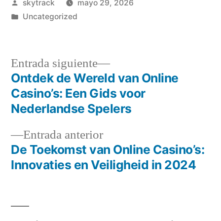
Publicado
skytrack
mayo 29, 2026
por
Publicado
Uncategorized
en
Entrada
Entrada siguiente
siguiente:
Ontdek de Wereld van Online
Navegación
Casino’s: Een Gids voor
de
Nederlandse Spelers
entradas
Entrada
Entrada anterior
anterior:
De Toekomst van Online Casino’s:
Innovaties en Veiligheid in 2024