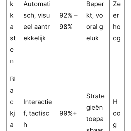
k
Automati
Beper
Ze
k
sch, visu
92% –
kt, vo
er
a
eel aantr
98%
oral g
ho
st
ekkelijk
eluk
og
e
n
Bl
a
Strate
c
Interactie
H
gieën
kj
f, tactisc
99%+
oo
toepa
a
h
g
sbaar