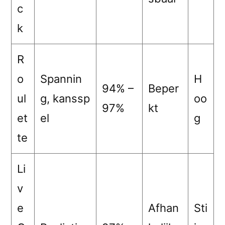
c
k
R
o
Spannin
H
94% –
Beper
ul
g, kanssp
oo
97%
kt
et
el
g
te
Li
v
e
Afhan
Sti