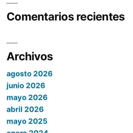
Comentarios recientes
Archivos
agosto 2026
junio 2026
mayo 2026
abril 2026
mayo 2025