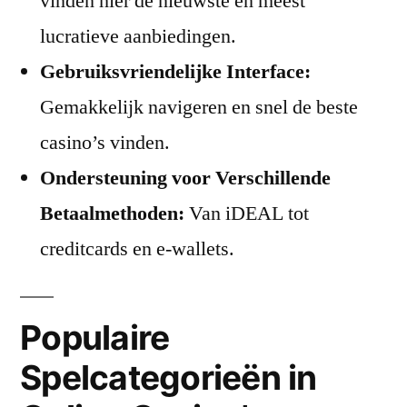
vinden hier de nieuwste en meest
lucratieve aanbiedingen.
Gebruiksvriendelijke Interface:
Gemakkelijk navigeren en snel de beste
casino’s vinden.
Ondersteuning voor Verschillende
Betaalmethoden:
Van iDEAL tot
creditcards en e-wallets.
Populaire
Spelcategorieën in