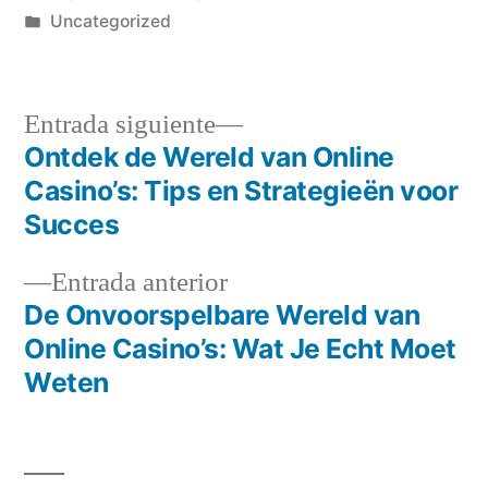
por
Publicado
Uncategorized
en
Entrada
Entrada siguiente
siguiente:
Ontdek de Wereld van Online
Navegación
Casino’s: Tips en Strategieën voor
de
Succes
entradas
Entrada
Entrada anterior
anterior:
De Onvoorspelbare Wereld van
Online Casino’s: Wat Je Echt Moet
Weten