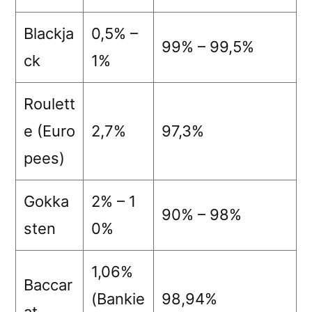
Blackja
0,5% –
99% – 99,5%
ck
1%
Roulett
e (Euro
2,7%
97,3%
pees)
Gokka
2% – 1
90% – 98%
sten
0%
1,06%
Baccar
(Bankie
98,94%
at