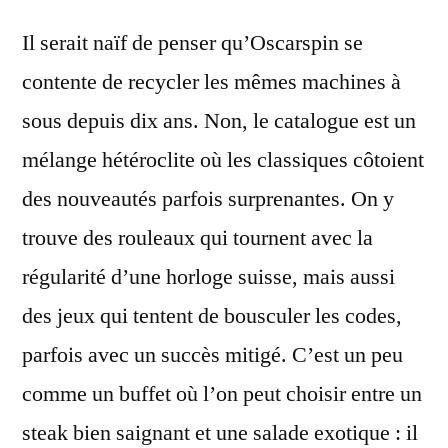
Il serait naïf de penser qu’Oscarspin se
contente de recycler les mêmes machines à
sous depuis dix ans. Non, le catalogue est un
mélange hétéroclite où les classiques côtoient
des nouveautés parfois surprenantes. On y
trouve des rouleaux qui tournent avec la
régularité d’une horloge suisse, mais aussi
des jeux qui tentent de bousculer les codes,
parfois avec un succès mitigé. C’est un peu
comme un buffet où l’on peut choisir entre un
steak bien saignant et une salade exotique : il