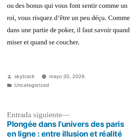
ou des bonus qui vous font sentir comme un
roi, vous risquez d’être un peu déçu. Comme
dans une partie de poker, il faut savoir quand
miser et quand se coucher.
Publicado
skytrack
mayo 30, 2026
por
Publicado
Uncategorized
en
Entrada
Entrada siguiente
siguiente:
Plongée dans l’univers des paris
Navegación
en ligne : entre illusion et réalité