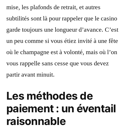
mise, les plafonds de retrait, et autres
subtilités sont là pour rappeler que le casino
garde toujours une longueur d’avance. C’est
un peu comme si vous étiez invité à une fête
où le champagne est à volonté, mais où l’on
vous rappelle sans cesse que vous devez
partir avant minuit.
Les méthodes de
paiement : un éventail
raisonnable