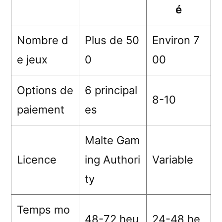
é
Nombre d
Plus de 50
Environ 7
e jeux
0
00
Options de
6 principal
8-10
paiement
es
Malte Gam
Licence
ing Authori
Variable
ty
Temps mo
48-72 heu
24-48 he