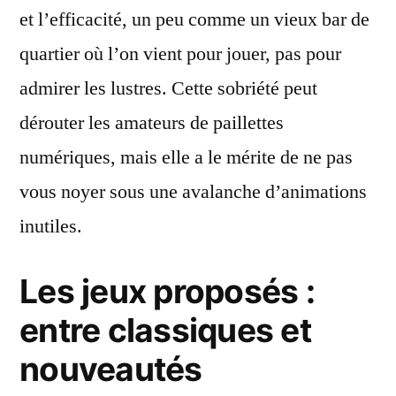
et l’efficacité, un peu comme un vieux bar de
quartier où l’on vient pour jouer, pas pour
admirer les lustres. Cette sobriété peut
dérouter les amateurs de paillettes
numériques, mais elle a le mérite de ne pas
vous noyer sous une avalanche d’animations
inutiles.
Les jeux proposés :
entre classiques et
nouveautés