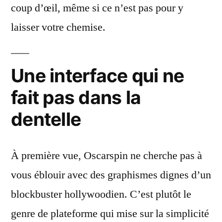
coup d’œil, même si ce n’est pas pour y
laisser votre chemise.
Une interface qui ne
fait pas dans la
dentelle
À première vue, Oscarspin ne cherche pas à
vous éblouir avec des graphismes dignes d’un
blockbuster hollywoodien. C’est plutôt le
genre de plateforme qui mise sur la simplicité