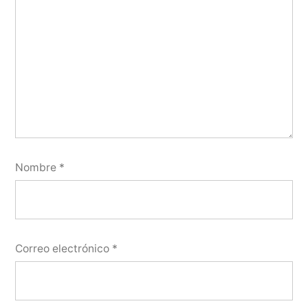
Nombre
*
Correo electrónico
*