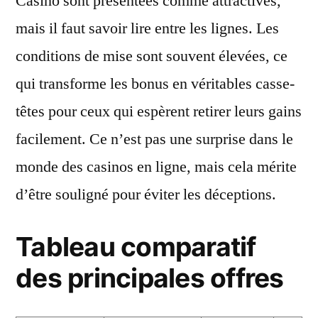
Casino sont présentées comme attractives,
mais il faut savoir lire entre les lignes. Les
conditions de mise sont souvent élevées, ce
qui transforme les bonus en véritables casse-
têtes pour ceux qui espèrent retirer leurs gains
facilement. Ce n’est pas une surprise dans le
monde des casinos en ligne, mais cela mérite
d’être souligné pour éviter les déceptions.
Tableau comparatif
des principales offres