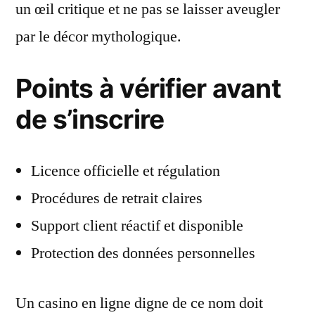
un œil critique et ne pas se laisser aveugler
par le décor mythologique.
Points à vérifier avant
de s’inscrire
Licence officielle et régulation
Procédures de retrait claires
Support client réactif et disponible
Protection des données personnelles
Un casino en ligne digne de ce nom doit