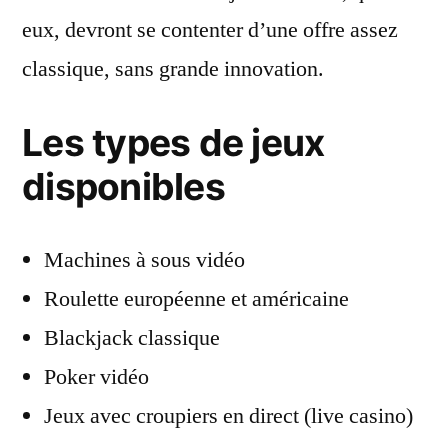
eux, devront se contenter d’une offre assez
classique, sans grande innovation.
Les types de jeux
disponibles
Machines à sous vidéo
Roulette européenne et américaine
Blackjack classique
Poker vidéo
Jeux avec croupiers en direct (live casino)