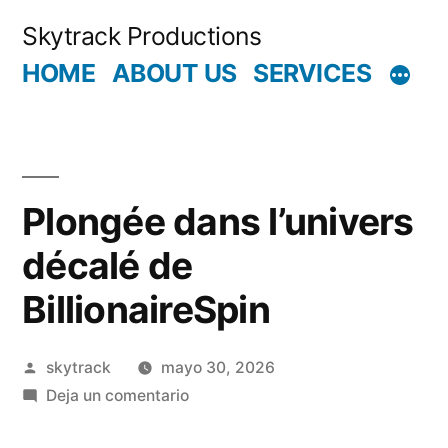
Saltar
Skytrack Productions
al
HOME
ABOUT US
SERVICES
contenido
Plongée dans l’univers
décalé de
BillionaireSpin
Publicado
skytrack
mayo 30, 2026
por
en
Deja un comentario
Plongée