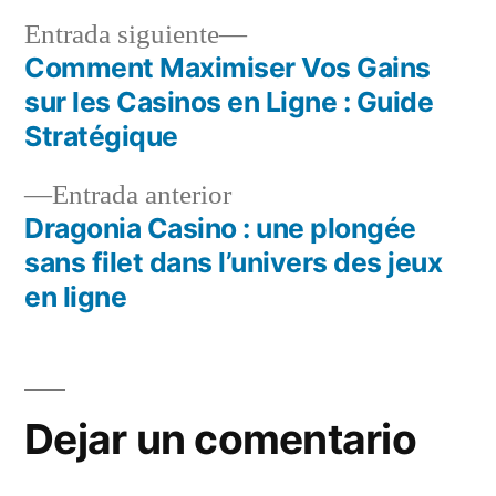
Entrada
Entrada siguiente
siguiente:
Comment Maximiser Vos Gains
Navegación
sur les Casinos en Ligne : Guide
de
Stratégique
entradas
Entrada
Entrada anterior
anterior:
Dragonia Casino : une plongée
sans filet dans l’univers des jeux
en ligne
Dejar un comentario