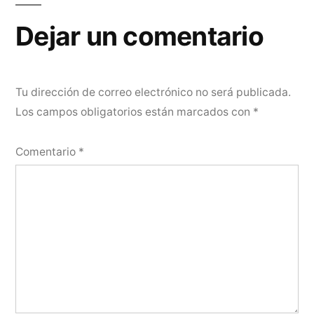
Dejar un comentario
Tu dirección de correo electrónico no será publicada.
Los campos obligatorios están marcados con
*
Comentario
*