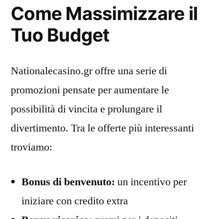
Come Massimizzare il
Tuo Budget
Nationalecasino.gr offre una serie di
promozioni pensate per aumentare le
possibilità di vincita e prolungare il
divertimento. Tra le offerte più interessanti
troviamo:
Bonus di benvenuto:
un incentivo per
iniziare con credito extra