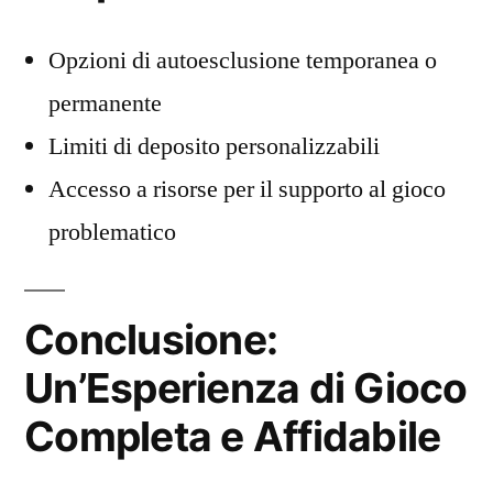
Opzioni di autoesclusione temporanea o
permanente
Limiti di deposito personalizzabili
Accesso a risorse per il supporto al gioco
problematico
Conclusione:
Un’Esperienza di Gioco
Completa e Affidabile