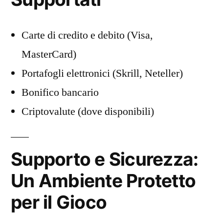
Carte di credito e debito (Visa,
MasterCard)
Portafogli elettronici (Skrill, Neteller)
Bonifico bancario
Criptovalute (dove disponibili)
Supporto e Sicurezza:
Un Ambiente Protetto
per il Gioco