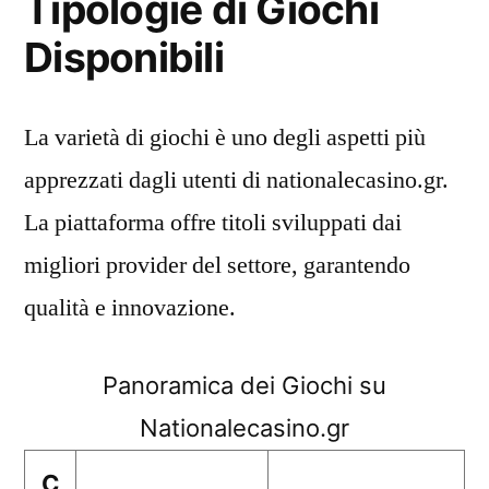
Tipologie di Giochi
Disponibili
La varietà di giochi è uno degli aspetti più
apprezzati dagli utenti di nationalecasino.gr.
La piattaforma offre titoli sviluppati dai
migliori provider del settore, garantendo
qualità e innovazione.
Panoramica dei Giochi su
Nationalecasino.gr
C