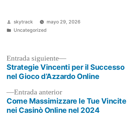
Publicado
skytrack
mayo 29, 2026
por
Publicado
Uncategorized
en
Entrada
Entrada siguiente
siguiente:
Strategie Vincenti per il Successo
Navegación
nel Gioco d’Azzardo Online
de
Entrada
Entrada anterior
entradas
anterior:
Come Massimizzare le Tue Vincite
nei Casinò Online nel 2024