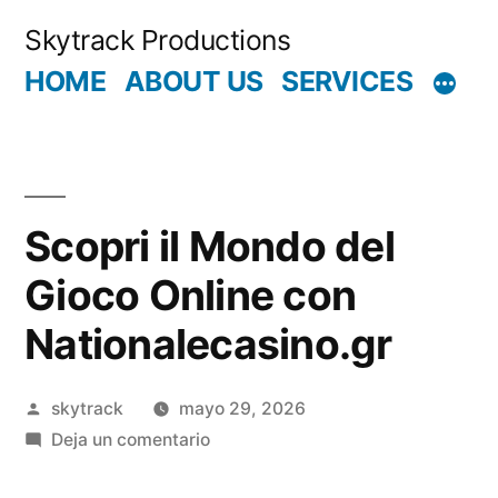
Saltar
Skytrack Productions
al
HOME
ABOUT US
SERVICES
contenido
Scopri il Mondo del
Gioco Online con
Nationalecasino.gr
Publicado
skytrack
mayo 29, 2026
por
en
Deja un comentario
Scopri