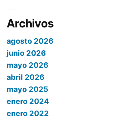
Archivos
agosto 2026
junio 2026
mayo 2026
abril 2026
mayo 2025
enero 2024
enero 2022