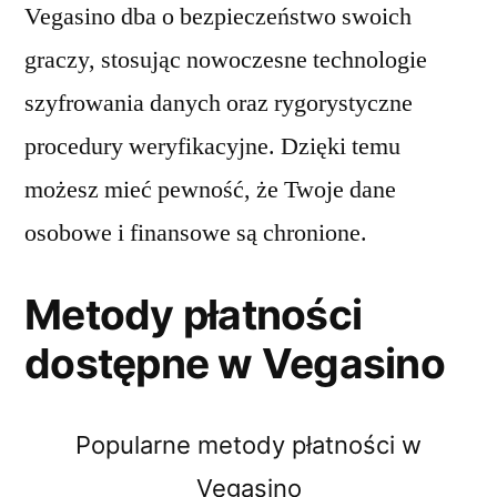
Vegasino dba o bezpieczeństwo swoich
graczy, stosując nowoczesne technologie
szyfrowania danych oraz rygorystyczne
procedury weryfikacyjne. Dzięki temu
możesz mieć pewność, że Twoje dane
osobowe i finansowe są chronione.
Metody płatności
dostępne w Vegasino
Popularne metody płatności w
Vegasino