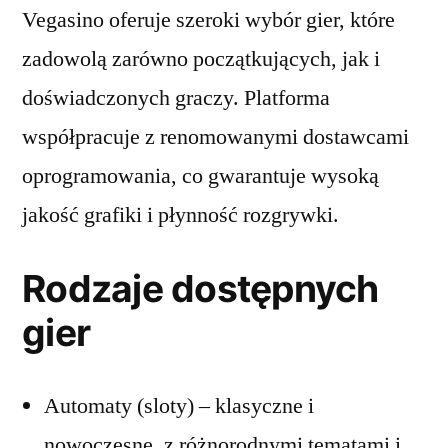
Vegasino oferuje szeroki wybór gier, które
zadowolą zarówno początkujących, jak i
doświadczonych graczy. Platforma
współpracuje z renomowanymi dostawcami
oprogramowania, co gwarantuje wysoką
jakość grafiki i płynność rozgrywki.
Rodzaje dostępnych
gier
Automaty (sloty) – klasyczne i
nowoczesne, z różnorodnymi tematami i