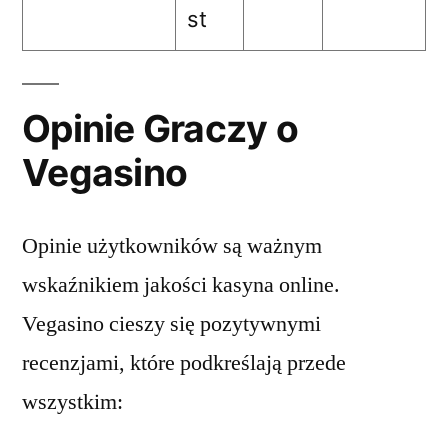
st
Opinie Graczy o
Vegasino
Opinie użytkowników są ważnym
wskaźnikiem jakości kasyna online.
Vegasino cieszy się pozytywnymi
recenzjami, które podkreślają przede
wszystkim: