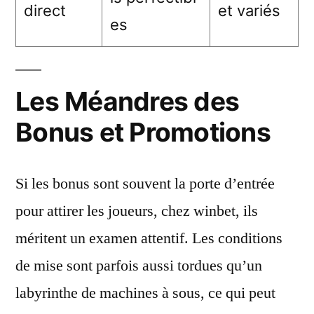
direct
et variés
es
Les Méandres des
Bonus et Promotions
Si les bonus sont souvent la porte d’entrée
pour attirer les joueurs, chez winbet, ils
méritent un examen attentif. Les conditions
de mise sont parfois aussi tordues qu’un
labyrinthe de machines à sous, ce qui peut