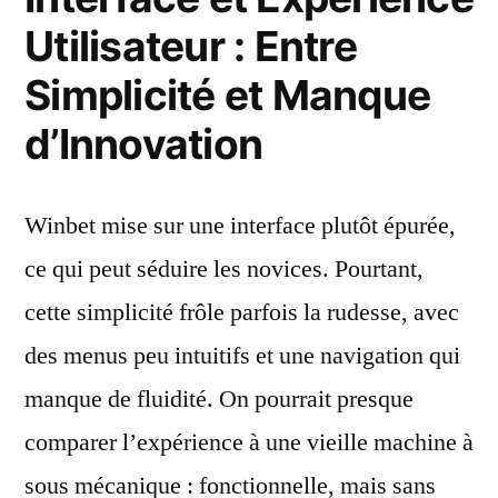
Utilisateur : Entre
Simplicité et Manque
d’Innovation
Winbet mise sur une interface plutôt épurée,
ce qui peut séduire les novices. Pourtant,
cette simplicité frôle parfois la rudesse, avec
des menus peu intuitifs et une navigation qui
manque de fluidité. On pourrait presque
comparer l’expérience à une vieille machine à
sous mécanique : fonctionnelle, mais sans