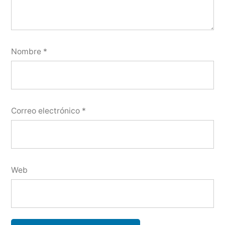
Nombre
*
Correo electrónico
*
Web