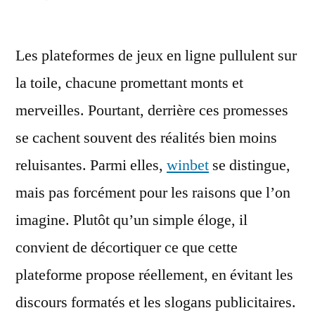
Winbet
:
Les plateformes de jeux en ligne pullulent sur
Un
Regard
la toile, chacune promettant monts et
Critique
merveilles. Pourtant, derrière ces promesses
sur
une
se cachent souvent des réalités bien moins
Plateforme
reluisantes. Parmi elles,
winbet
se distingue,
de
mais pas forcément pour les raisons que l’on
Jeux
en
imagine. Plutôt qu’un simple éloge, il
Ligne
convient de décortiquer ce que cette
plateforme propose réellement, en évitant les
discours formatés et les slogans publicitaires.