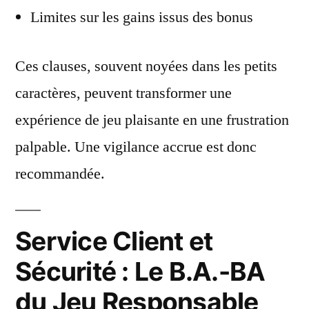
Limites sur les gains issus des bonus
Ces clauses, souvent noyées dans les petits
caractères, peuvent transformer une
expérience de jeu plaisante en une frustration
palpable. Une vigilance accrue est donc
recommandée.
Service Client et
Sécurité : Le B.A.-BA
du Jeu Responsable