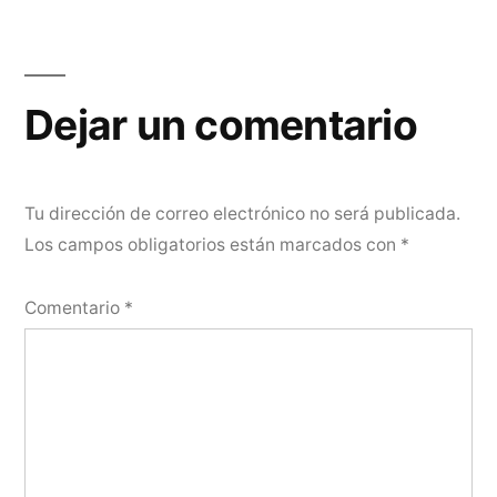
Dejar un comentario
Tu dirección de correo electrónico no será publicada.
Los campos obligatorios están marcados con
*
Comentario
*