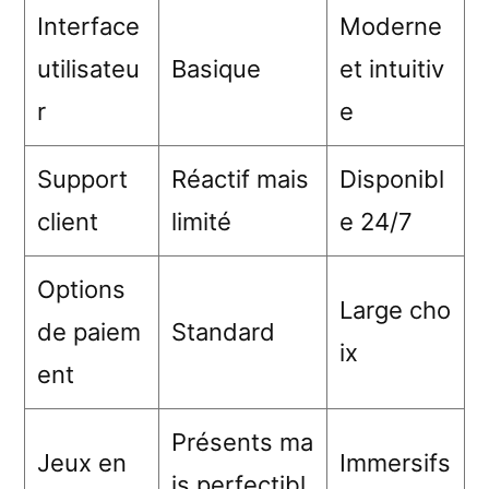
Interface
Moderne
utilisateu
Basique
et intuitiv
r
e
Support
Réactif mais
Disponibl
client
limité
e 24/7
Options
Large cho
de paiem
Standard
ix
ent
Présents ma
Jeux en
Immersifs
is perfectibl