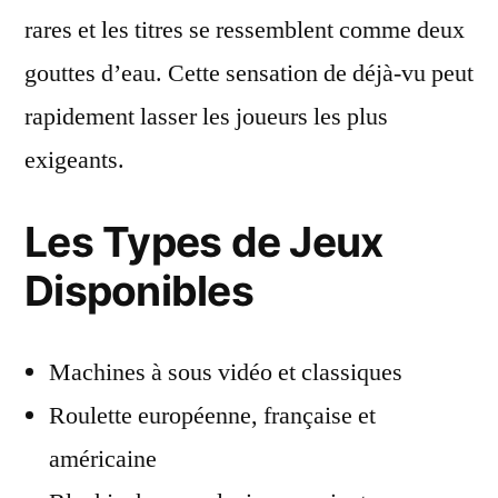
rares et les titres se ressemblent comme deux
gouttes d’eau. Cette sensation de déjà-vu peut
rapidement lasser les joueurs les plus
exigeants.
Les Types de Jeux
Disponibles
Machines à sous vidéo et classiques
Roulette européenne, française et
américaine