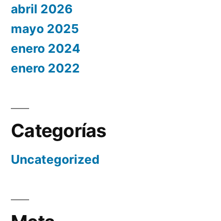
abril 2026
mayo 2025
enero 2024
enero 2022
Categorías
Uncategorized