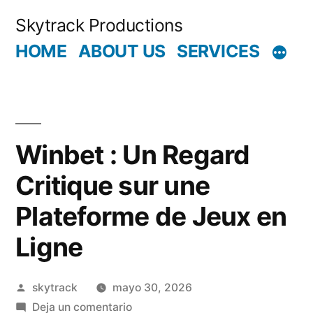
Saltar
Skytrack Productions
al
HOME
ABOUT US
SERVICES
contenido
Winbet : Un Regard
Critique sur une
Plateforme de Jeux en
Ligne
Publicado
skytrack
mayo 30, 2026
por
en
Deja un comentario