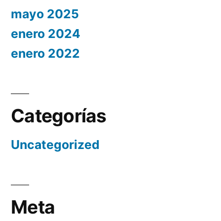
mayo 2025
enero 2024
enero 2022
Categorías
Uncategorized
Meta