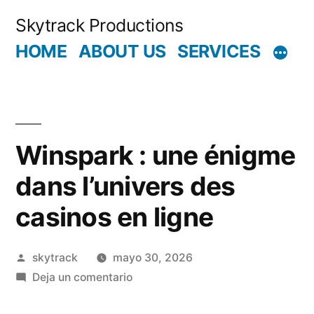
Saltar
Skytrack Productions
al
HOME
ABOUT US
SERVICES
contenido
Winspark : une énigme
dans l’univers des
casinos en ligne
Publicado
skytrack
mayo 30, 2026
por
en
Deja un comentario
Winspark