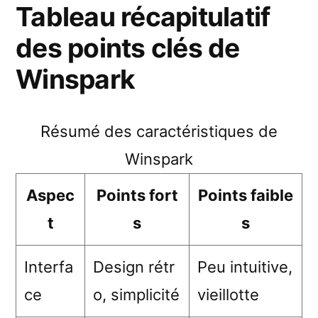
Tableau récapitulatif
des points clés de
Winspark
Résumé des caractéristiques de
Winspark
Aspec
Points fort
Points faible
t
s
s
Interfa
Design rétr
Peu intuitive,
ce
o, simplicité
vieillotte