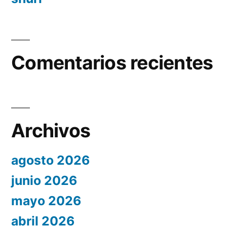
Comentarios recientes
Archivos
agosto 2026
junio 2026
mayo 2026
abril 2026