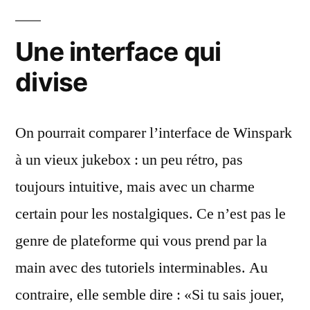
Une interface qui
divise
On pourrait comparer l’interface de Winspark
à un vieux jukebox : un peu rétro, pas
toujours intuitive, mais avec un charme
certain pour les nostalgiques. Ce n’est pas le
genre de plateforme qui vous prend par la
main avec des tutoriels interminables. Au
contraire, elle semble dire : «Si tu sais jouer,