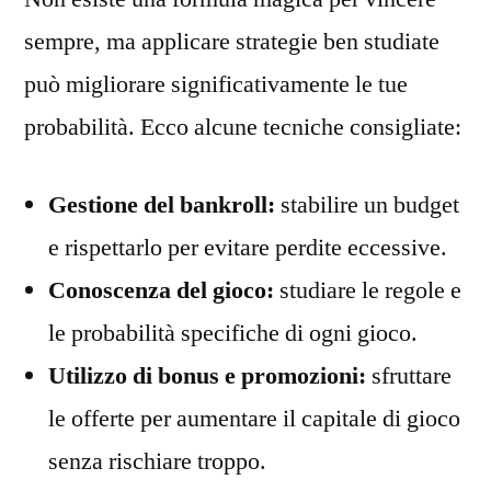
sempre, ma applicare strategie ben studiate
può migliorare significativamente le tue
probabilità. Ecco alcune tecniche consigliate:
Gestione del bankroll:
stabilire un budget
e rispettarlo per evitare perdite eccessive.
Conoscenza del gioco:
studiare le regole e
le probabilità specifiche di ogni gioco.
Utilizzo di bonus e promozioni:
sfruttare
le offerte per aumentare il capitale di gioco
senza rischiare troppo.