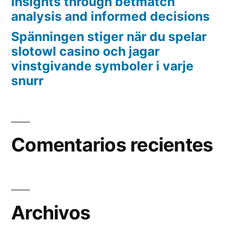
insights through betmatch
analysis and informed decisions
Spänningen stiger när du spelar
slotowl casino och jagar
vinstgivande symboler i varje
snurr
Comentarios recientes
Archivos