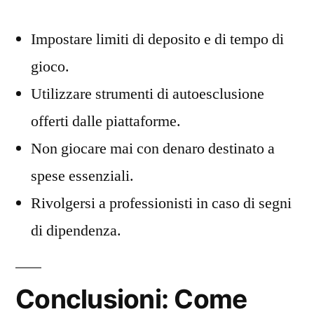
Impostare limiti di deposito e di tempo di
gioco.
Utilizzare strumenti di autoesclusione
offerti dalle piattaforme.
Non giocare mai con denaro destinato a
spese essenziali.
Rivolgersi a professionisti in caso di segni
di dipendenza.
Conclusioni: Come