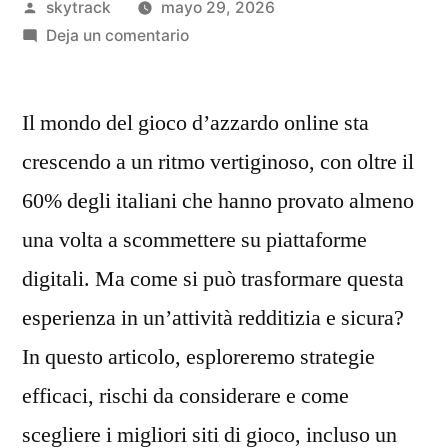
Publicado
skytrack
mayo 29, 2026
por
en
Deja un comentario
Come
Massimizzare
Il mondo del gioco d’azzardo online sta
le
Tue
crescendo a un ritmo vertiginoso, con oltre il
Vincite
60% degli italiani che hanno provato almeno
nel
Gioco
una volta a scommettere su piattaforme
d’Azzardo
digitali. Ma come si può trasformare questa
Online:
esperienza in un’attività redditizia e sicura?
Strategie
e
In questo articolo, esploreremo strategie
Consigli
efficaci, rischi da considerare e come
Pratici
scegliere i migliori siti di gioco, incluso un