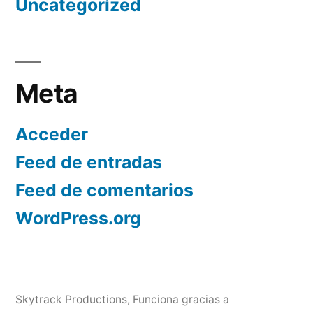
Uncategorized
Meta
Acceder
Feed de entradas
Feed de comentarios
WordPress.org
Skytrack Productions
,
Funciona gracias a