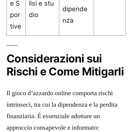
e S
lisi e stu
dipende
por
dio
nza
tive
Considerazioni sui
Rischi e Come Mitigarli
Il gioco d’azzardo online comporta rischi
intrinseci, tra cui la dipendenza e la perdita
finanziaria. È essenziale adottare un
approccio consapevole e informato: