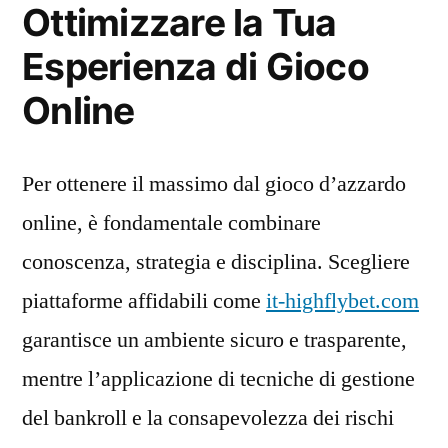
Ottimizzare la Tua
Esperienza di Gioco
Online
Per ottenere il massimo dal gioco d’azzardo
online, è fondamentale combinare
conoscenza, strategia e disciplina. Scegliere
piattaforme affidabili come
it-highflybet.com
garantisce un ambiente sicuro e trasparente,
mentre l’applicazione di tecniche di gestione
del bankroll e la consapevolezza dei rischi