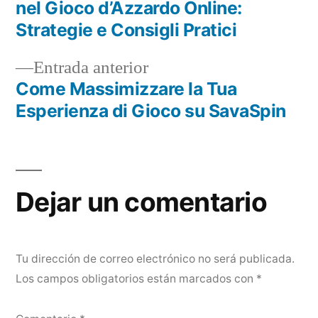
Navegación
nel Gioco d’Azzardo Online:
de
Strategie e Consigli Pratici
entradas
Entrada
Entrada anterior
anterior:
Come Massimizzare la Tua
Esperienza di Gioco su SavaSpin
Dejar un comentario
Tu dirección de correo electrónico no será publicada.
Los campos obligatorios están marcados con
*