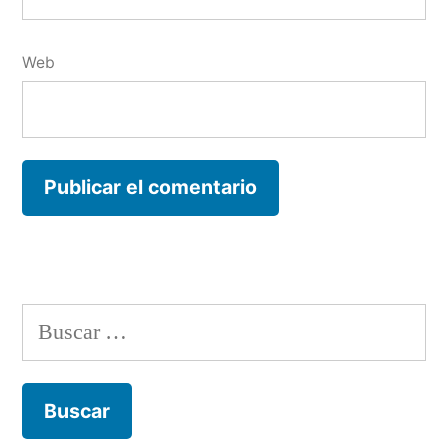
Web
Buscar: