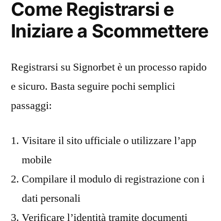
Come Registrarsi e
Iniziare a Scommettere
Registrarsi su Signorbet è un processo rapido
e sicuro. Basta seguire pochi semplici
passaggi:
Visitare il sito ufficiale o utilizzare l’app
mobile
Compilare il modulo di registrazione con i
dati personali
Verificare l’identità tramite documenti