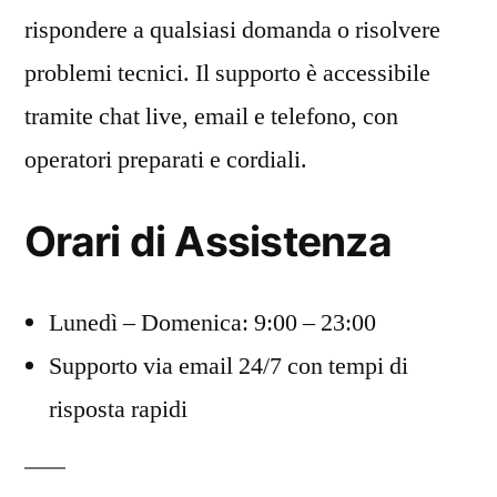
rispondere a qualsiasi domanda o risolvere
problemi tecnici. Il supporto è accessibile
tramite chat live, email e telefono, con
operatori preparati e cordiali.
Orari di Assistenza
Lunedì – Domenica: 9:00 – 23:00
Supporto via email 24/7 con tempi di
risposta rapidi