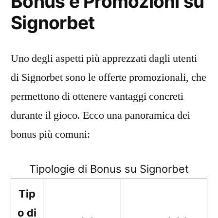
Bonus e Promozioni su
Signorbet
Uno degli aspetti più apprezzati dagli utenti
di Signorbet sono le offerte promozionali, che
permettono di ottenere vantaggi concreti
durante il gioco. Ecco una panoramica dei
bonus più comuni:
Tipologie di Bonus su Signorbet
Tip
o di