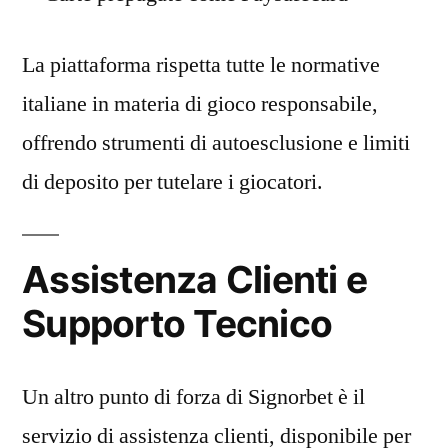
La piattaforma rispetta tutte le normative
italiane in materia di gioco responsabile,
offrendo strumenti di autoesclusione e limiti
di deposito per tutelare i giocatori.
Assistenza Clienti e
Supporto Tecnico
Un altro punto di forza di Signorbet è il
servizio di assistenza clienti, disponibile per