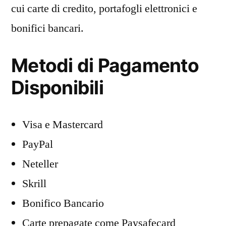
cui carte di credito, portafogli elettronici e
bonifici bancari.
Metodi di Pagamento
Disponibili
Visa e Mastercard
PayPal
Neteller
Skrill
Bonifico Bancario
Carte prepagate come Paysafecard