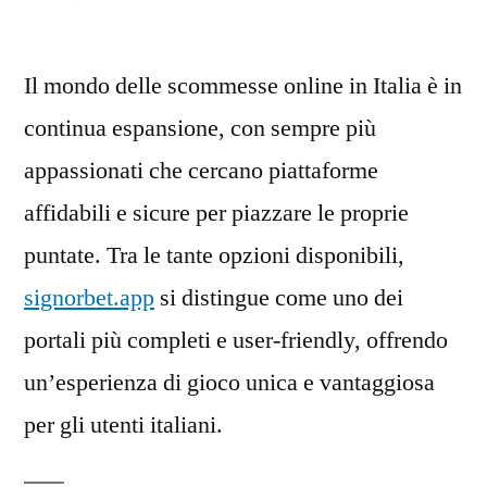
Guida
Completa
Il mondo delle scommesse online in Italia è in
a
Signorbet:
continua espansione, con sempre più
Il
appassionati che cercano piattaforme
Portale
di
affidabili e sicure per piazzare le proprie
Scommesse
puntate. Tra le tante opzioni disponibili,
Online
signorbet.app
si distingue come uno dei
in
Italia
portali più completi e user-friendly, offrendo
un’esperienza di gioco unica e vantaggiosa
per gli utenti italiani.