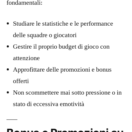
fondamentali:
Studiare le statistiche e le performance
delle squadre o giocatori
Gestire il proprio budget di gioco con
attenzione
Approfittare delle promozioni e bonus
offerti
Non scommettere mai sotto pressione o in
stato di eccessiva emotività