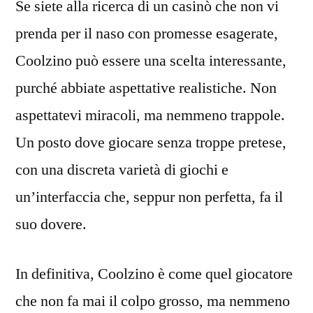
Se siete alla ricerca di un casinò che non vi
prenda per il naso con promesse esagerate,
Coolzino può essere una scelta interessante,
purché abbiate aspettative realistiche. Non
aspettatevi miracoli, ma nemmeno trappole.
Un posto dove giocare senza troppe pretese,
con una discreta varietà di giochi e
un’interfaccia che, seppur non perfetta, fa il
suo dovere.
In definitiva, Coolzino è come quel giocatore
che non fa mai il colpo grosso, ma nemmeno