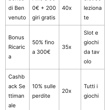
di Ben
0€ + 200
40x
leziona
venuto
giri gratis
te
Slot e
Bonus
50% fino
giochi
Ricaric
35x
a 300€
da tav
a
olo
Cashb
ack Se
10% sulle
Tutti i
20x
ttiman
perdite
giochi
ale