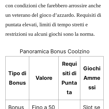
con condizioni che farebbero arrossire anche
un veterano del gioco d’azzardo. Requisiti di
puntata elevati, limiti di tempo stretti e
restrizioni su alcuni giochi sono la norma.
Panoramica Bonus Coolzino
Requi
Giochi
Tipo di
siti di
Valore
Amme
Bonus
Punta
ssi
ta
Bonus
Fino a 50
Slot se