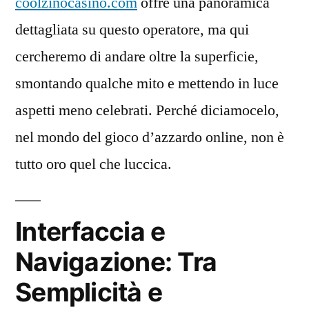
coolzinocasino.com
offre una panoramica
dettagliata su questo operatore, ma qui
cercheremo di andare oltre la superficie,
smontando qualche mito e mettendo in luce
aspetti meno celebrati. Perché diciamocelo,
nel mondo del gioco d’azzardo online, non è
tutto oro quel che luccica.
Interfaccia e
Navigazione: Tra
Semplicità e