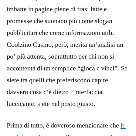
Senza
imbatte in pagine piene di frasi fatte e
Filtri
promesse che suonano più come slogan
pubblicitari che come informazioni utili.
Coolzino Casino, però, merita un’analisi un
po’ più attenta, soprattutto per chi non si
accontenta di un semplice “gioca e vinci”. Se
siete tra quelli che preferiscono capire
davvero cosa c’è dietro l’interfaccia
luccicante, siete nel posto giusto.
Prima di tutto, è doveroso menzionare che
it-