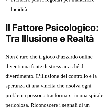
lucidità
Il Fattore Psicologico:
Tra Illusione e Realtà
Non è raro che il gioco d’azzardo online
diventi una fonte di stress anziché di
divertimento. L’illusione del controllo e la
speranza di una vincita che risolva ogni
problema possono trasformarsi in una spirale
pericolosa. Riconoscere i segnali di un