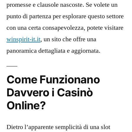
promesse e clausole nascoste. Se volete un
punto di partenza per esplorare questo settore
con una certa consapevolezza, potete visitare
winspirit-it.it
, un sito che offre una
panoramica dettagliata e aggiornata.
Come Funzionano
Davvero i Casinò
Online?
Dietro l’apparente semplicità di una slot