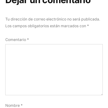
Tu dirección de correo electrónico no será publicada.
Los campos obligatorios están marcados con
*
Comentario
*
Nombre
*