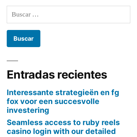
Buscar:
Entradas recientes
Interessante strategieën en fg
fox voor een succesvolle
investering
Seamless access to ruby reels
casino login with our detailed