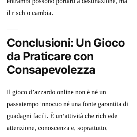
entrambi possono portarti a destinazione, ma
il rischio cambia.
Conclusioni: Un Gioco
da Praticare con
Consapevolezza
Il gioco d’azzardo online non è né un
passatempo innocuo né una fonte garantita di
guadagni facili. È un’attività che richiede
attenzione, conoscenza e, soprattutto,