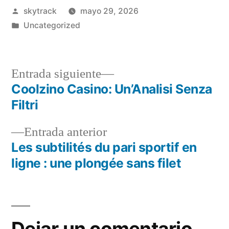
Publicado
skytrack
mayo 29, 2026
por
Publicado
Uncategorized
en
Entrada
Entrada siguiente
siguiente:
Coolzino Casino: Un’Analisi Senza
Navegación
Filtri
de
Entrada
Entrada anterior
entradas
anterior:
Les subtilités du pari sportif en
ligne : une plongée sans filet
Dejar un comentario