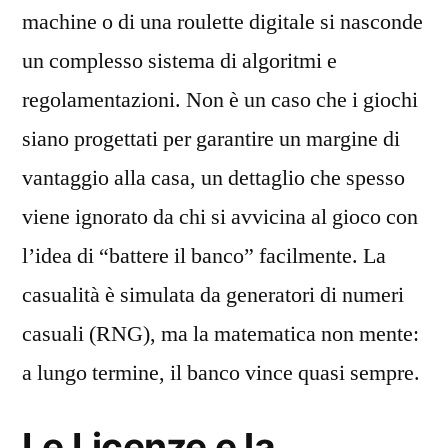
machine o di una roulette digitale si nasconde
un complesso sistema di algoritmi e
regolamentazioni. Non è un caso che i giochi
siano progettati per garantire un margine di
vantaggio alla casa, un dettaglio che spesso
viene ignorato da chi si avvicina al gioco con
l’idea di “battere il banco” facilmente. La
casualità è simulata da generatori di numeri
casuali (RNG), ma la matematica non mente:
a lungo termine, il banco vince quasi sempre.
Le Licenze e la