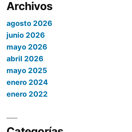
Archivos
agosto 2026
junio 2026
mayo 2026
abril 2026
mayo 2025
enero 2024
enero 2022
Categorías