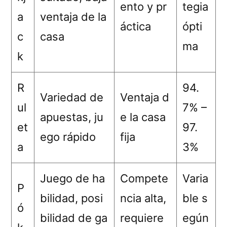
ento y pr
tegia
a
ventaja de la
áctica
ópti
c
casa
ma
k
R
94.
Variedad de
Ventaja d
ul
7% –
apuestas, ju
e la casa
et
97.
ego rápido
fija
a
3%
Juego de ha
Compete
Varia
P
bilidad, posi
ncia alta,
ble s
ó
bilidad de ga
requiere
egún