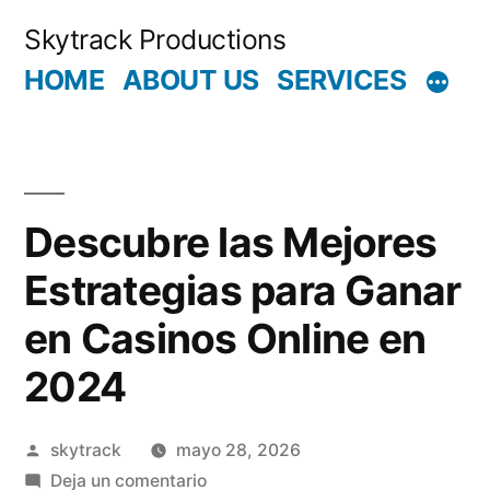
Saltar
Skytrack Productions
al
HOME
ABOUT US
SERVICES
contenido
Descubre las Mejores
Estrategias para Ganar
en Casinos Online en
2024
Publicado
skytrack
mayo 28, 2026
por
en
Deja un comentario