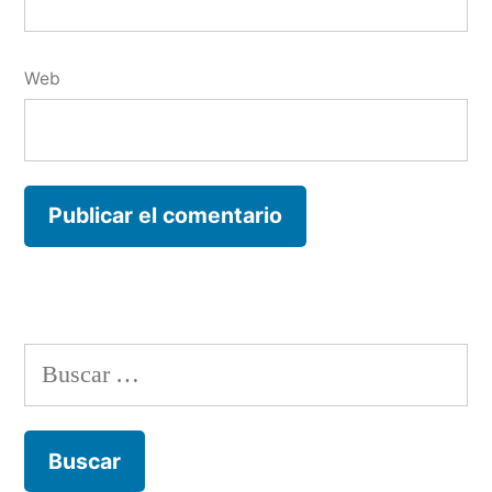
Web
Buscar: