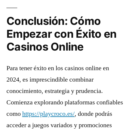
Conclusión: Cómo
Empezar con Éxito en
Casinos Online
Para tener éxito en los casinos online en
2024, es imprescindible combinar
conocimiento, estrategia y prudencia.
Comienza explorando plataformas confiables
como
https://playcroco.es/
, donde podrás
acceder a juegos variados y promociones