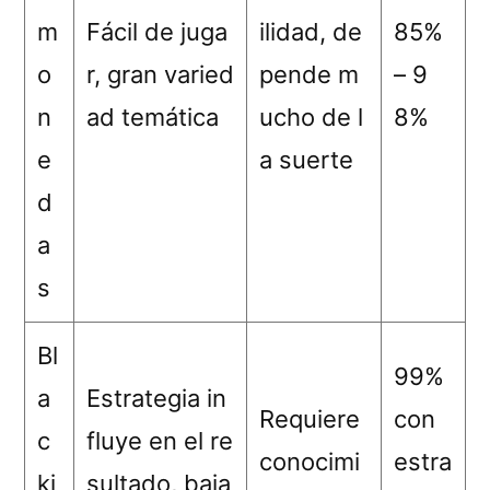
m
Fácil de juga
ilidad, de
85%
o
r, gran varied
pende m
– 9
n
ad temática
ucho de l
8%
e
a suerte
d
a
s
Bl
99%
a
Estrategia in
Requiere
con
c
fluye en el re
conocimi
estra
kj
sultado, baja