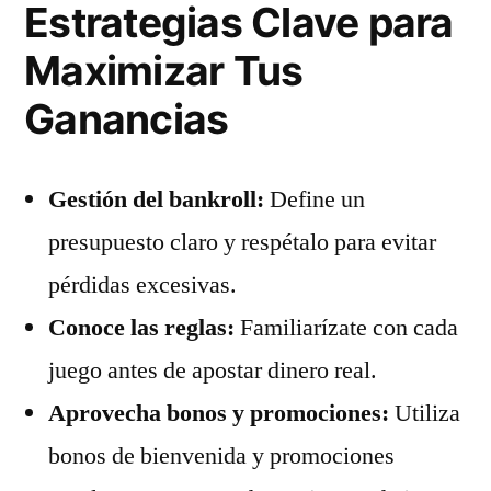
Estrategias Clave para
Maximizar Tus
Ganancias
Gestión del bankroll:
Define un
presupuesto claro y respétalo para evitar
pérdidas excesivas.
Conoce las reglas:
Familiarízate con cada
juego antes de apostar dinero real.
Aprovecha bonos y promociones:
Utiliza
bonos de bienvenida y promociones