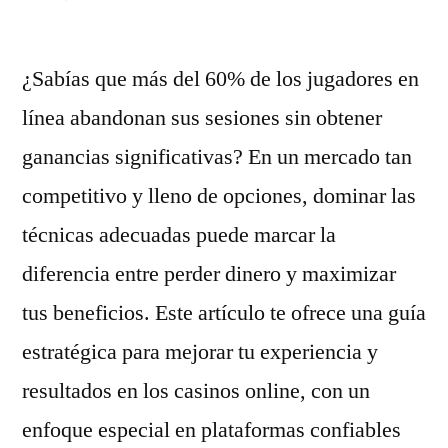
Descubre
las
¿Sabías que más del 60% de los jugadores en
Mejores
Estrategias
línea abandonan sus sesiones sin obtener
para
ganancias significativas? En un mercado tan
Ganar
en
competitivo y lleno de opciones, dominar las
Casinos
técnicas adecuadas puede marcar la
Online
diferencia entre perder dinero y maximizar
en
2024
tus beneficios. Este artículo te ofrece una guía
estratégica para mejorar tu experiencia y
resultados en los casinos online, con un
enfoque especial en plataformas confiables