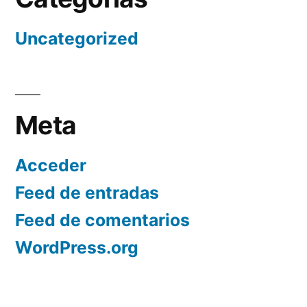
Uncategorized
Meta
Acceder
Feed de entradas
Feed de comentarios
WordPress.org